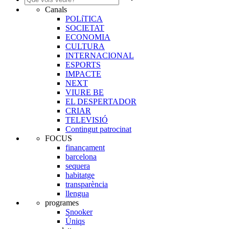
Canals
POLíTICA
SOCIETAT
ECONOMIA
CULTURA
INTERNACIONAL
ESPORTS
IMPACTE
NEXT
VIURE BE
EL DESPERTADOR
CRIAR
TELEVISIÓ
Contingut patrocinat
FOCUS
finançament
barcelona
sequera
habitatge
transparència
llengua
programes
Snooker
Úniqs