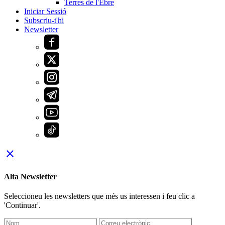
Terres de l'Ebre
Iniciar Sessió
Subscriu-t'hi
Newsletter
close
Alta Newsletter
Seleccioneu les newsletters que més us interessen i feu clic a
'Continuar'.