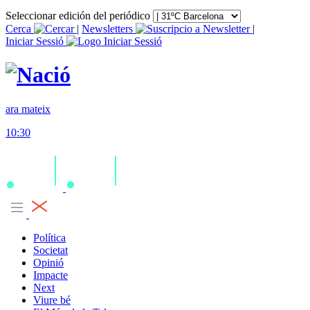
Seleccionar edición del periódico
Cerca
|
Newsletters
|
Iniciar Sessió
ara mateix
10:30
Política
Societat
Opinió
Impacte
Next
Viure bé