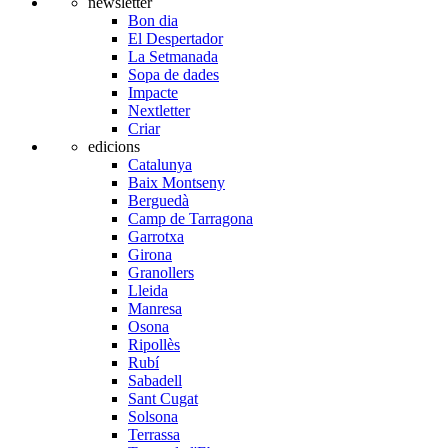
newsletter
Bon dia
El Despertador
La Setmanada
Sopa de dades
Impacte
Nextletter
Criar
edicions
Catalunya
Baix Montseny
Berguedà
Camp de Tarragona
Garrotxa
Girona
Granollers
Lleida
Manresa
Osona
Ripollès
Rubí
Sabadell
Sant Cugat
Solsona
Terrassa