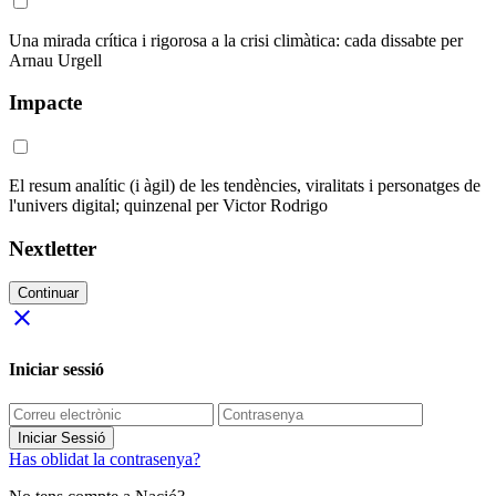
Una mirada crítica i rigorosa a la crisi climàtica: cada dissabte per
Arnau Urgell
Impacte
El resum analític (i àgil) de les tendències, viralitats i personatges de
l'univers digital; quinzenal per Victor Rodrigo
Nextletter
Continuar
close
Iniciar sessió
Iniciar Sessió
Has oblidat la contrasenya?