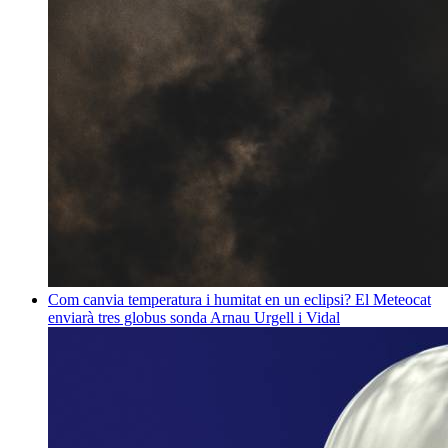
Com canvia temperatura i humitat en un eclipsi? El Meteocat
enviarà tres globus sonda
Arnau Urgell i Vidal