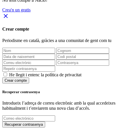
No tens compte a Nació?
Crea'n un gratis
close
Crear compte
Periodisme
en català
, gràcies a una comunitat de gent com tu
He llegit i entenc la política de privacitat
Crear compte
Recuperar contrasenya
Introdueix l’adreça de correu electrònic amb la qual accedeixes
habitualment i t’enviarem una nova clau d’accés.
Recuperar contrasenya