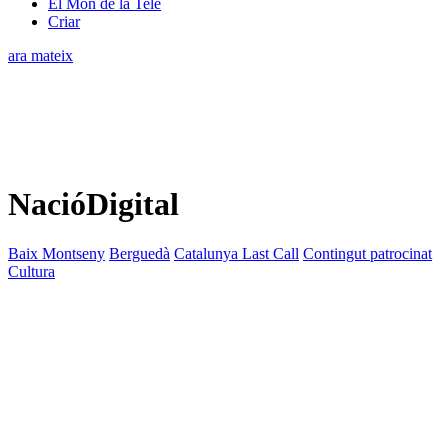
El Món de la Tele
Criar
ara mateix
NacióDigital
Baix Montseny
Berguedà
Catalunya Last Call
Contingut patrocinat
Cultura