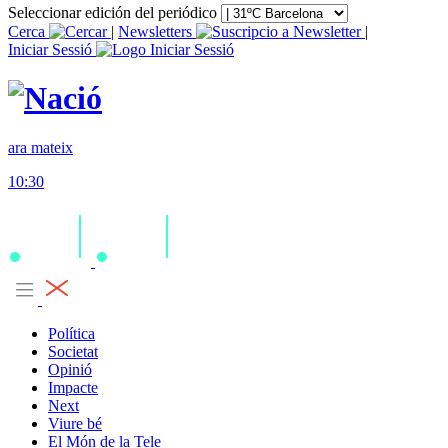
Seleccionar edición del periódico
Cerca
|
Newsletters
|
Iniciar Sessió
ara mateix
10:30
Política
Societat
Opinió
Impacte
Next
Viure bé
El Món de la Tele