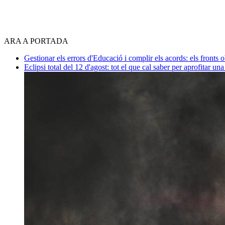
ARA A PORTADA
Gestionar els errors d'Educació i complir els acords: els fronts 
Eclipsi total del 12 d'agost: tot el que cal saber per aprofitar un