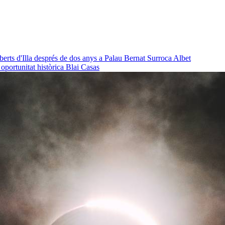
oberts d'Illa després de dos anys a Palau
Bernat Surroca Albet
a oportunitat històrica
Blai Casas