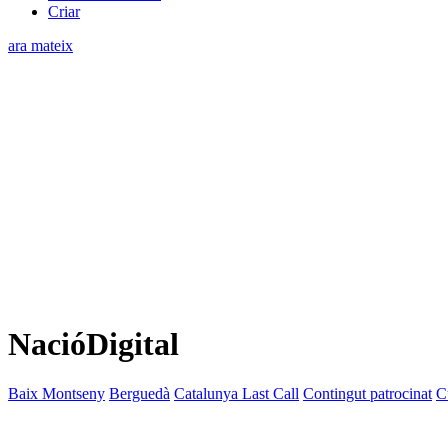
Criar
ara mateix
NacióDigital
Baix Montseny
Berguedà
Catalunya Last Call
Contingut patrocinat
C