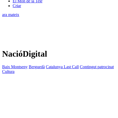
El Món de la Tele
Criar
ara mateix
NacióDigital
Baix Montseny
Berguedà
Catalunya Last Call
Contingut patrocinat
Cultura