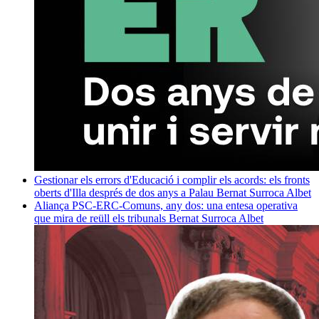
Gestionar els errors d'Educació i complir els acords: els fronts
oberts d'Illa després de dos anys a Palau
Bernat Surroca Albet
Aliança PSC-ERC-Comuns, any dos: una entesa operativa
que mira de reüll els tribunals
Bernat Surroca Albet