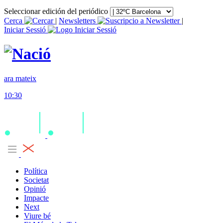
Seleccionar edición del periódico
Cerca
|
Newsletters
|
Iniciar Sessió
ara mateix
10:30
Política
Societat
Opinió
Impacte
Next
Viure bé