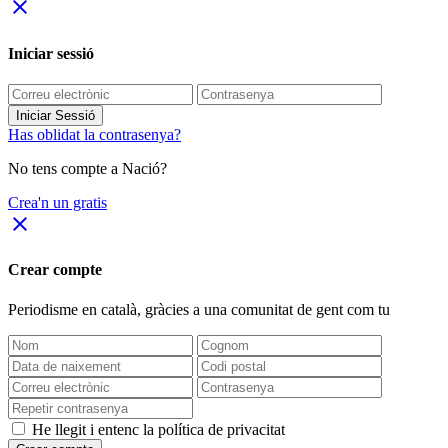
close
Iniciar sessió
Iniciar Sessió
Has oblidat la contrasenya?
No tens compte a Nació?
Crea'n un gratis
close
Crear compte
Periodisme
en català
, gràcies a una comunitat de gent com tu
He llegit i entenc la política de privacitat