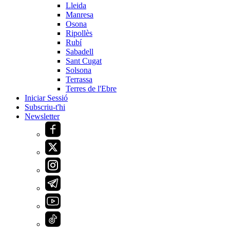
Lleida
Manresa
Osona
Ripollès
Rubí
Sabadell
Sant Cugat
Solsona
Terrassa
Terres de l'Ebre
Iniciar Sessió
Subscriu-t'hi
Newsletter