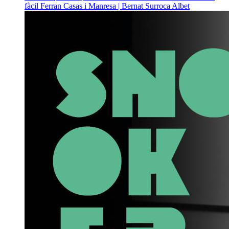
fàcil
Ferran Casas i Manresa | Bernat Surroca Albet