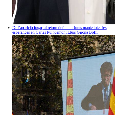
De l'aparició fugaç al retorn definitiu: Junts manté totes les
esperances en Carles Puigdemont
Lluís Girona Boffi