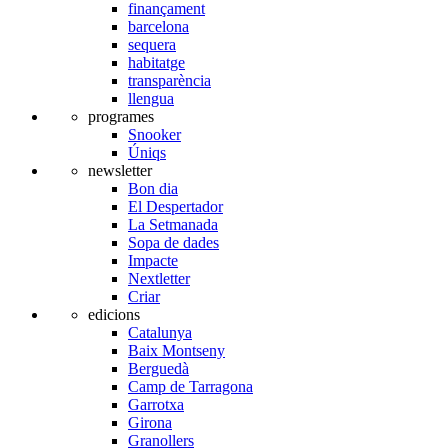
finançament
barcelona
sequera
habitatge
transparència
llengua
programes
Snooker
Úniqs
newsletter
Bon dia
El Despertador
La Setmanada
Sopa de dades
Impacte
Nextletter
Criar
edicions
Catalunya
Baix Montseny
Berguedà
Camp de Tarragona
Garrotxa
Girona
Granollers