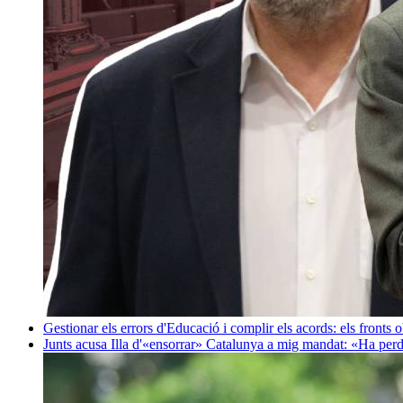
Gestionar els errors d'Educació i complir els acords: els fronts 
Junts acusa Illa d'«ensorrar» Catalunya a mig mandat: «Ha perd