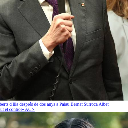
oberts d'Illa després de dos anys a Palau
Bernat Surroca Albet
ut el control»
ACN