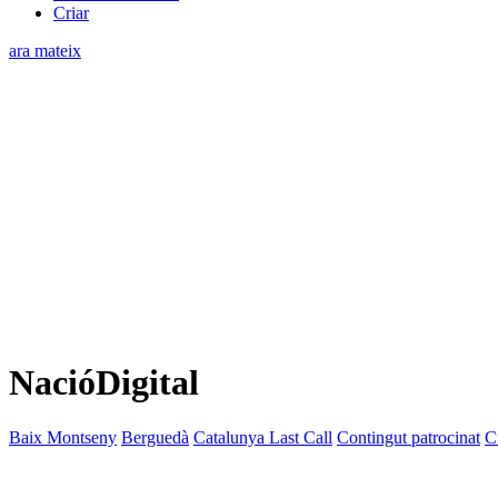
Criar
ara mateix
NacióDigital
Baix Montseny
Berguedà
Catalunya Last Call
Contingut patrocinat
C