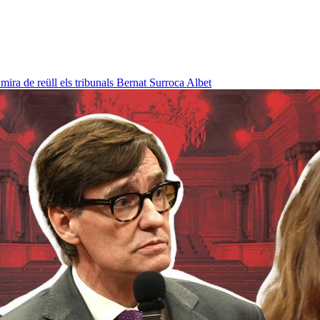
ra de reüll els tribunals
Bernat Surroca Albet