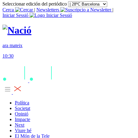
Seleccionar edición del periódico
Cerca
|
Newsletters
|
Iniciar Sessió
ara mateix
10:30
Política
Societat
Opinió
Impacte
Next
Viure bé
El Món de la Tele