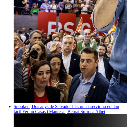
Snooker | Dos anys de Salvador Illa: unir i servir no era tan
fàcil
Ferran Casas i Manresa | Bernat Surroca Albet