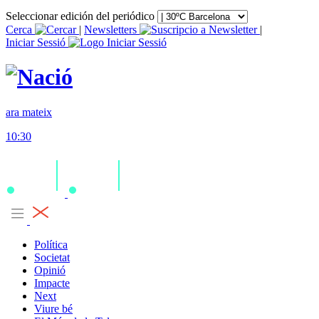
Seleccionar edición del periódico
Cerca
|
Newsletters
|
Iniciar Sessió
ara mateix
10:30
Política
Societat
Opinió
Impacte
Next
Viure bé