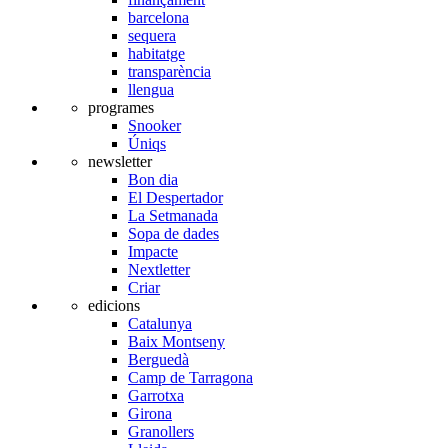
barcelona
sequera
habitatge
transparència
llengua
programes
Snooker
Úniqs
newsletter
Bon dia
El Despertador
La Setmanada
Sopa de dades
Impacte
Nextletter
Criar
edicions
Catalunya
Baix Montseny
Berguedà
Camp de Tarragona
Garrotxa
Girona
Granollers