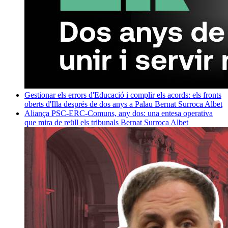
Gestionar els errors d'Educació i complir els acords: els fronts
oberts d'Illa després de dos anys a Palau
Bernat Surroca Albet
Aliança PSC-ERC-Comuns, any dos: una entesa operativa
que mira de reüll els tribunals
Bernat Surroca Albet