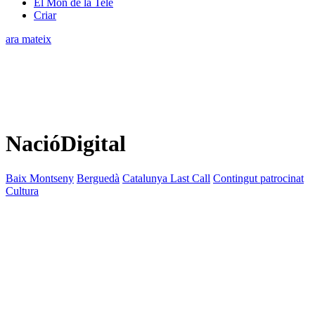
El Món de la Tele
Criar
ara mateix
NacióDigital
Baix Montseny
Berguedà
Catalunya Last Call
Contingut patrocinat
Cultura