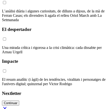
L’anàlisi diària i algunes curiositats, de dilluns a dijous, de la mà de
Ferran Casas; els divendres li agafa el relleu Oriol March amb La
Setmanada
El despertador
Una mirada crítica i rigorosa a la crisi climàtica: cada dissabte per
Arnau Urgell
Impacte
El resum analític (i àgil) de les tendències, viralitats i personatges de
l'univers digital; quinzenal per Victor Rodrigo
Nextletter
Continuar
close