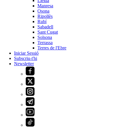
Lleida
Manresa
Osona
Ripollès
Rubí
Sabadell
Sant Cugat
Solsona
Terrassa
Terres de l'Ebre
Iniciar Sessió
Subscriu-t'hi
Newsletter