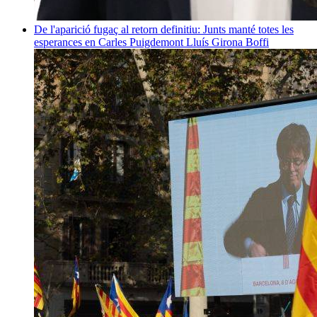
De l'aparició fugaç al retorn definitiu: Junts manté totes les
esperances en Carles Puigdemont
Lluís Girona Boffi