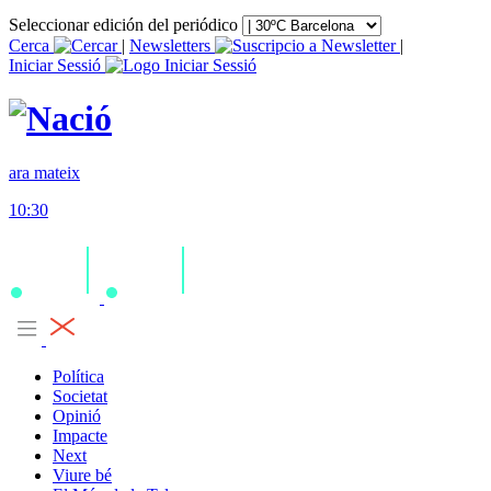
Seleccionar edición del periódico
Cerca
|
Newsletters
|
Iniciar Sessió
ara mateix
10:30
Política
Societat
Opinió
Impacte
Next
Viure bé