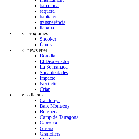
barcelona
sequera
habitatge
transparència
llengua
programes
Snooker
Úniqs
newsletter
Bon dia
El Despertador
La Setmanada
Sopa de dades
Impacte
Nextletter
Criar
edicions
Catalunya
Baix Montseny
Berguedà
Camp de Tarragona
Garrotxa
Girona
Granollers