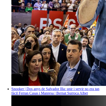
Snooker | Dos anys de Salvador Illa: unir i servir no era tan
fàcil
Ferran Casas i Manresa | Bernat Surroca Albet