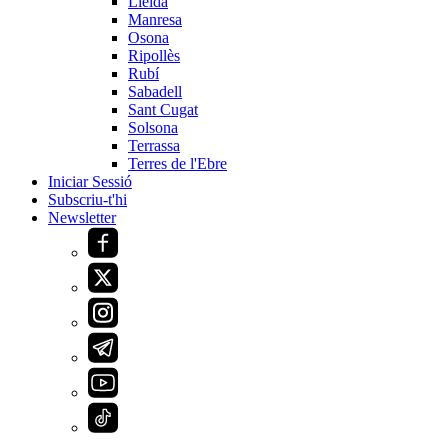
Lleida
Manresa
Osona
Ripollès
Rubí
Sabadell
Sant Cugat
Solsona
Terrassa
Terres de l'Ebre
Iniciar Sessió
Subscriu-t'hi
Newsletter