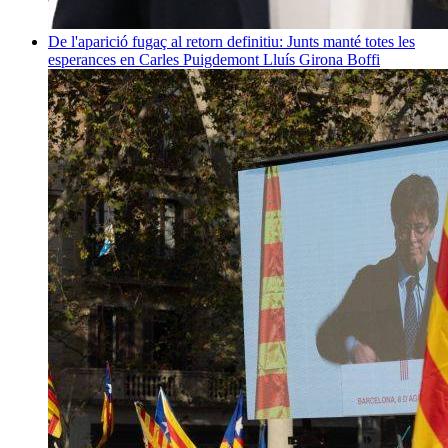
De l'aparició fugaç al retorn definitiu: Junts manté totes les
esperances en Carles Puigdemont
Lluís Girona Boffi