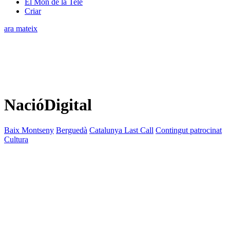
El Món de la Tele
Criar
ara mateix
NacióDigital
Baix Montseny
Berguedà
Catalunya Last Call
Contingut patrocinat
Cultura