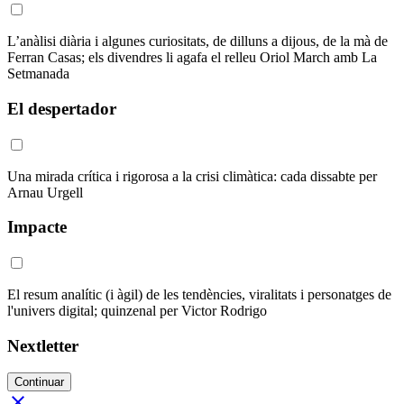
L’anàlisi diària i algunes curiositats, de dilluns a dijous, de la mà de
Ferran Casas; els divendres li agafa el relleu Oriol March amb La
Setmanada
El despertador
Una mirada crítica i rigorosa a la crisi climàtica: cada dissabte per
Arnau Urgell
Impacte
El resum analític (i àgil) de les tendències, viralitats i personatges de
l'univers digital; quinzenal per Victor Rodrigo
Nextletter
Continuar
close