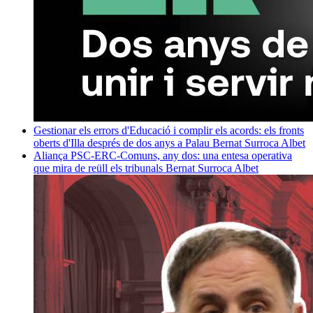
Gestionar els errors d'Educació i complir els acords: els fronts
oberts d'Illa després de dos anys a Palau
Bernat Surroca Albet
Aliança PSC-ERC-Comuns, any dos: una entesa operativa
que mira de reüll els tribunals
Bernat Surroca Albet