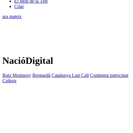
El Món de la Tele
Criar
ara mateix
NacióDigital
Baix Montseny
Berguedà
Catalunya Last Call
Contingut patrocinat
Cultura