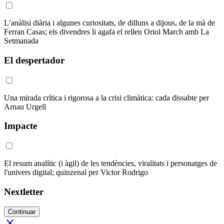
L’anàlisi diària i algunes curiositats, de dilluns a dijous, de la mà de
Ferran Casas; els divendres li agafa el relleu Oriol March amb La
Setmanada
El despertador
Una mirada crítica i rigorosa a la crisi climàtica: cada dissabte per
Arnau Urgell
Impacte
El resum analític (i àgil) de les tendències, viralitats i personatges de
l'univers digital; quinzenal per Victor Rodrigo
Nextletter
Continuar
close