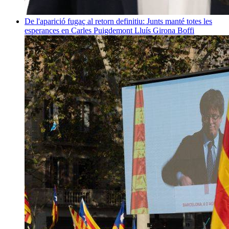
De l'aparició fugaç al retorn definitiu: Junts manté totes les
esperances en Carles Puigdemont
Lluís Girona Boffi