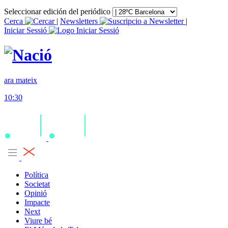
Seleccionar edición del periódico
Cerca
|
Newsletters
|
Iniciar Sessió
ara mateix
10:30
Política
Societat
Opinió
Impacte
Next
Viure bé