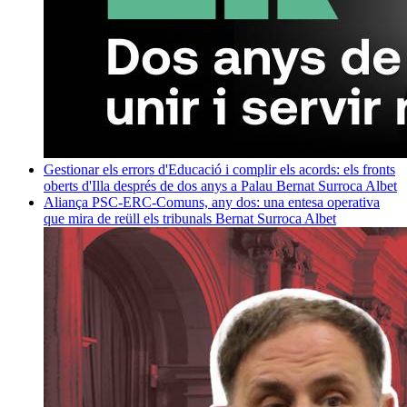
Gestionar els errors d'Educació i complir els acords: els fronts
oberts d'Illa després de dos anys a Palau
Bernat Surroca Albet
Aliança PSC-ERC-Comuns, any dos: una entesa operativa
que mira de reüll els tribunals
Bernat Surroca Albet