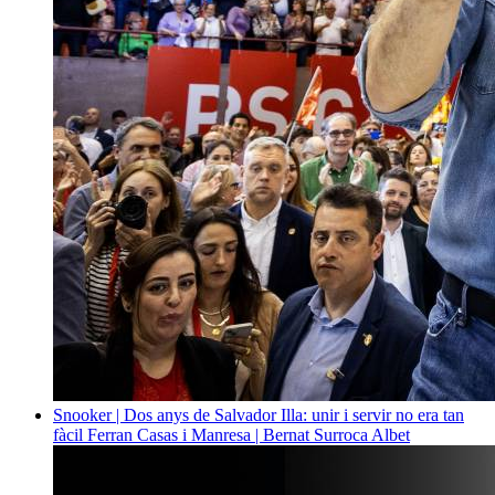
Snooker | Dos anys de Salvador Illa: unir i servir no era tan
fàcil
Ferran Casas i Manresa | Bernat Surroca Albet