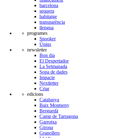
barcelona
sequera
habitatge
transparència
llengua
programes
Snooker
Úniqs
newsletter
Bon dia
El Despertador
La Setmanada
Sopa de dades
Impacte
Nextletter
Criar
edicions
Catalunya
Baix Montseny
Berguedà
Camp de Tarragona
Garrotxa
Girona
Granollers