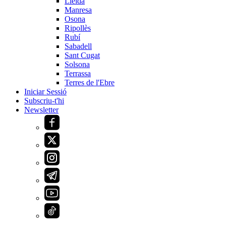
Lleida
Manresa
Osona
Ripollès
Rubí
Sabadell
Sant Cugat
Solsona
Terrassa
Terres de l'Ebre
Iniciar Sessió
Subscriu-t'hi
Newsletter