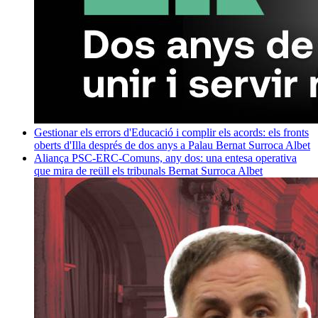
Gestionar els errors d'Educació i complir els acords: els fronts
oberts d'Illa després de dos anys a Palau
Bernat Surroca Albet
Aliança PSC-ERC-Comuns, any dos: una entesa operativa
que mira de reüll els tribunals
Bernat Surroca Albet