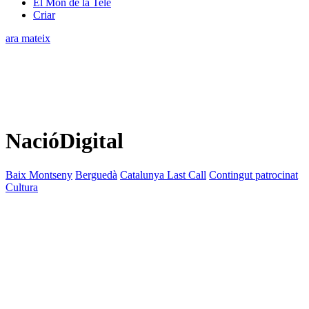
El Món de la Tele
Criar
ara mateix
NacióDigital
Baix Montseny
Berguedà
Catalunya Last Call
Contingut patrocinat
Cultura