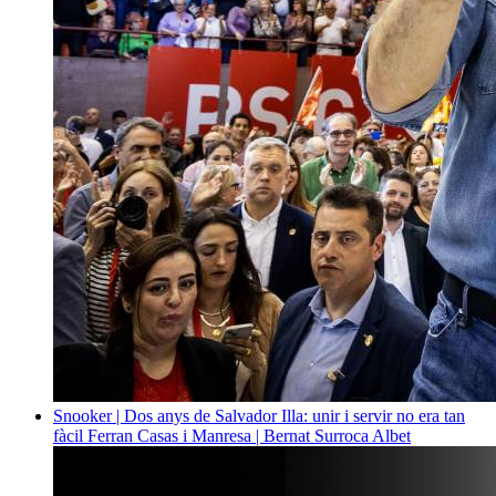
Snooker | Dos anys de Salvador Illa: unir i servir no era tan
fàcil
Ferran Casas i Manresa | Bernat Surroca Albet