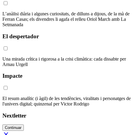
L’anàlisi diària i algunes curiositats, de dilluns a dijous, de la mà de
Ferran Casas; els divendres li agafa el relleu Oriol March amb La
Setmanada
El despertador
Una mirada crítica i rigorosa a la crisi climàtica: cada dissabte per
Arnau Urgell
Impacte
El resum analític (i àgil) de les tendències, viralitats i personatges de
l'univers digital; quinzenal per Victor Rodrigo
Nextletter
Continuar
close