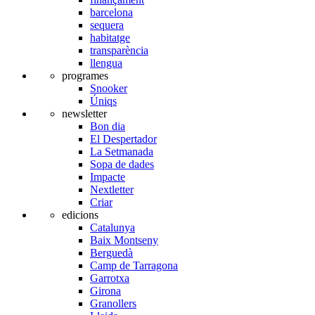
barcelona
sequera
habitatge
transparència
llengua
programes
Snooker
Úniqs
newsletter
Bon dia
El Despertador
La Setmanada
Sopa de dades
Impacte
Nextletter
Criar
edicions
Catalunya
Baix Montseny
Berguedà
Camp de Tarragona
Garrotxa
Girona
Granollers