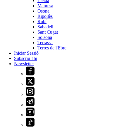
Lleida
Manresa
Osona
Ripollès
Rubí
Sabadell
Sant Cugat
Solsona
Terrassa
Terres de l'Ebre
Iniciar Sessió
Subscriu-t'hi
Newsletter