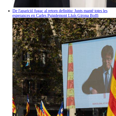
De l'aparició fugaç al retorn definitiu: Junts manté totes les
esperances en Carles Puigdemont
Lluís Girona Boffi