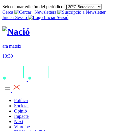
Seleccionar edición del periódico
Cerca
|
Newsletters
|
Iniciar Sessió
ara mateix
10:30
Política
Societat
Opinió
Impacte
Next
Viure bé