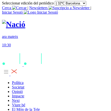
Seleccionar edición del periódico
Cerca
|
Newsletters
|
Iniciar Sessió
ara mateix
10:30
Política
Societat
Opinió
Impacte
Next
Viure bé
El Món de la Tele