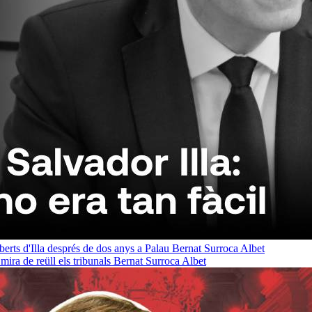
oberts d'Illa després de dos anys a Palau
Bernat Surroca Albet
ra de reüll els tribunals
Bernat Surroca Albet