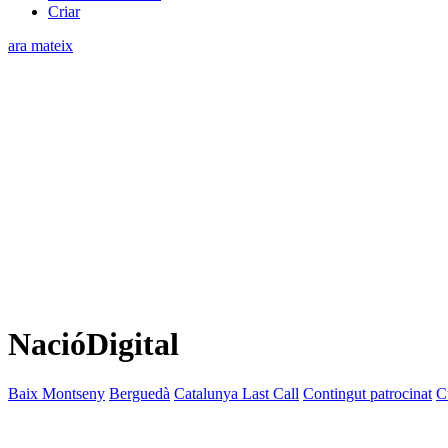
Criar
ara mateix
NacióDigital
Baix Montseny
Berguedà
Catalunya Last Call
Contingut patrocinat
C