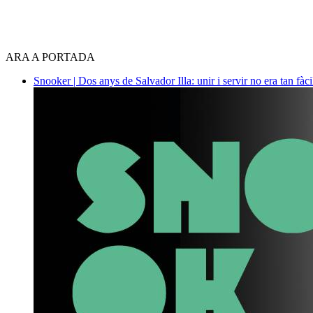
ARA A PORTADA
Snooker | Dos anys de Salvador Illa: unir i servir no era tan fàc