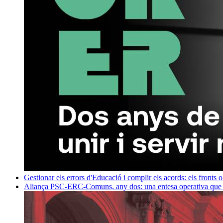
Gestionar els errors d'Educació i complir els acords: els fronts 
Aliança PSC-ERC-Comuns, any dos: una entesa operativa que mi