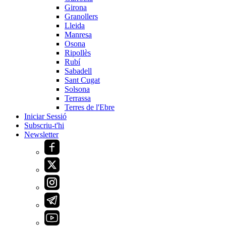
Girona
Granollers
Lleida
Manresa
Osona
Ripollès
Rubí
Sabadell
Sant Cugat
Solsona
Terrassa
Terres de l'Ebre
Iniciar Sessió
Subscriu-t'hi
Newsletter