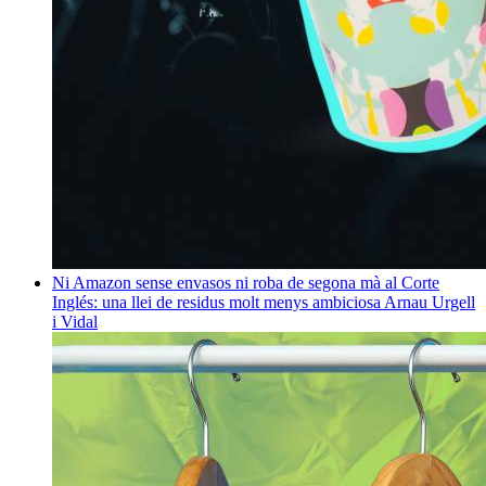
Ni Amazon sense envasos ni roba de segona mà al Corte
Inglés: una llei de residus molt menys ambiciosa
Arnau Urgell
i Vidal