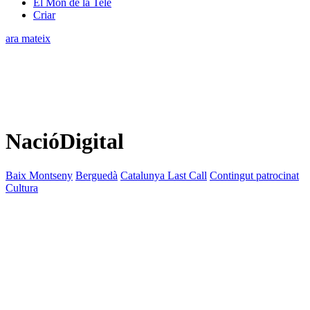
El Món de la Tele
Criar
ara mateix
NacióDigital
Baix Montseny
Berguedà
Catalunya Last Call
Contingut patrocinat
Cultura