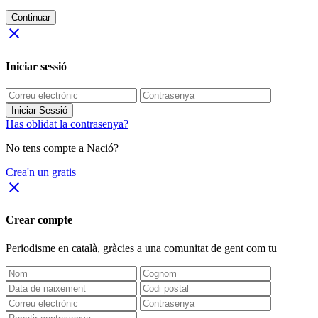
Continuar
close
Iniciar sessió
Iniciar Sessió
Has oblidat la contrasenya?
No tens compte a Nació?
Crea'n un gratis
close
Crear compte
Periodisme
en català
, gràcies a una comunitat de gent com tu