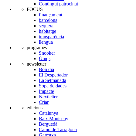
Contingut patrocinat
FOCUS
finançament
barcelona
sequera
habitatge
transparència
llengua
programes
Snooker
Úniqs
newsletter
Bon dia
El Despertador
La Setmanada
Sopa de dades
Impacte
Nextletter
Criar
edicions
Catalunya
Baix Montseny
Berguedà
Camp de Tarragona
Garrotxa