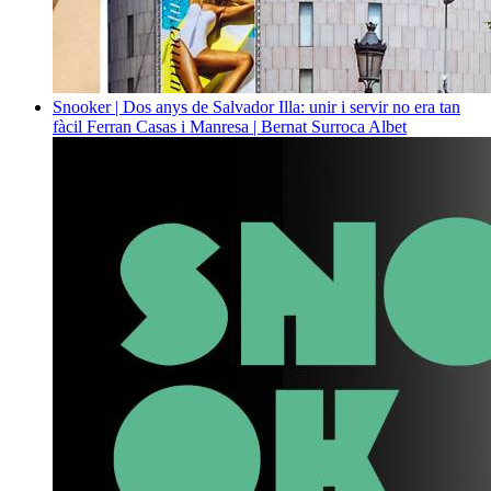
Snooker | Dos anys de Salvador Illa: unir i servir no era tan
fàcil
Ferran Casas i Manresa | Bernat Surroca Albet