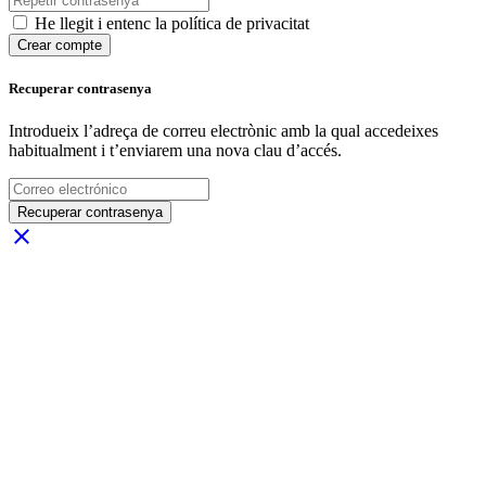
He llegit i entenc la política de privacitat
Crear compte
Recuperar contrasenya
Introdueix l’adreça de correu electrònic amb la qual accedeixes
habitualment i t’enviarem una nova clau d’accés.
Recuperar contrasenya
close