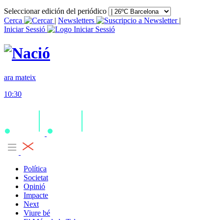
Seleccionar edición del periódico
Cerca
|
Newsletters
|
Iniciar Sessió
ara mateix
10:30
Política
Societat
Opinió
Impacte
Next
Viure bé