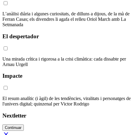
L’anàlisi diària i algunes curiositats, de dilluns a dijous, de la mà de
Ferran Casas; els divendres li agafa el relleu Oriol March amb La
Setmanada
El despertador
Una mirada crítica i rigorosa a la crisi climàtica: cada dissabte per
Arnau Urgell
Impacte
El resum analític (i àgil) de les tendències, viralitats i personatges de
l'univers digital; quinzenal per Victor Rodrigo
Nextletter
Continuar
close