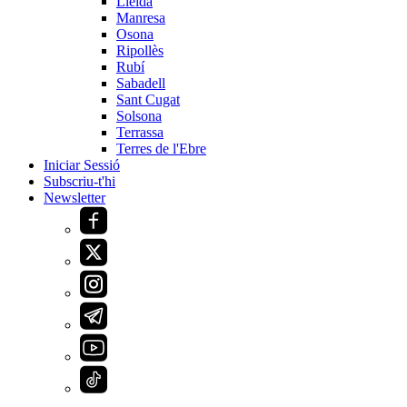
Lleida
Manresa
Osona
Ripollès
Rubí
Sabadell
Sant Cugat
Solsona
Terrassa
Terres de l'Ebre
Iniciar Sessió
Subscriu-t'hi
Newsletter