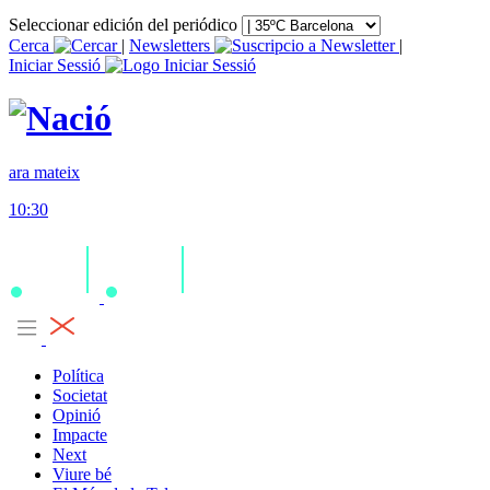
Seleccionar edición del periódico
Cerca
|
Newsletters
|
Iniciar Sessió
ara mateix
10:30
Política
Societat
Opinió
Impacte
Next
Viure bé