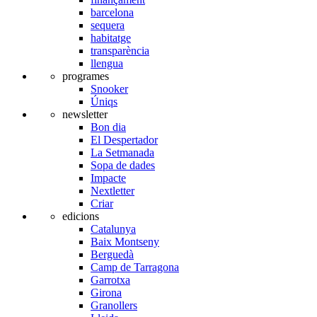
barcelona
sequera
habitatge
transparència
llengua
programes
Snooker
Úniqs
newsletter
Bon dia
El Despertador
La Setmanada
Sopa de dades
Impacte
Nextletter
Criar
edicions
Catalunya
Baix Montseny
Berguedà
Camp de Tarragona
Garrotxa
Girona
Granollers