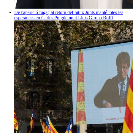
De l'aparició fugaç al retorn definitiu: Junts manté totes les
esperances en Carles Puigdemont
Lluís Girona Boffi