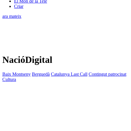
El Món de la Tele
Criar
ara mateix
NacióDigital
Baix Montseny
Berguedà
Catalunya Last Call
Contingut patrocinat
Cultura