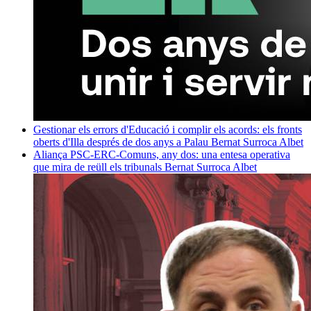
Gestionar els errors d'Educació i complir els acords: els fronts
oberts d'Illa després de dos anys a Palau
Bernat Surroca Albet
Aliança PSC-ERC-Comuns, any dos: una entesa operativa
que mira de reüll els tribunals
Bernat Surroca Albet