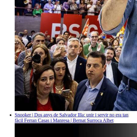
Snooker | Dos anys de Salvador Illa: unir i servir no era tan
fàcil
Ferran Casas i Manresa | Bernat Surroca Albet