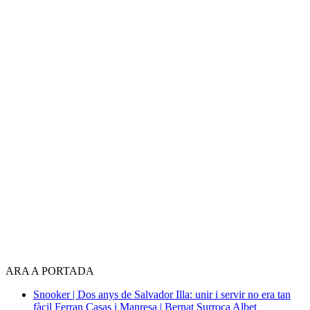
ARA A PORTADA
Snooker | Dos anys de Salvador Illa: unir i servir no era tan
fàcil
Ferran Casas i Manresa | Bernat Surroca Albet