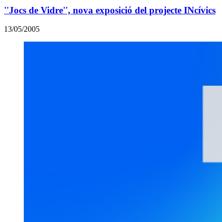
''Jocs de Vidre'', nova exposició del projecte INcívics
13/05/2005