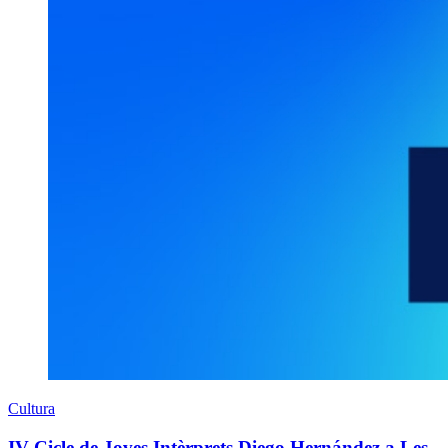
Cultura
IV Cicle de Joves Intèrprets Diego Hernández a Les