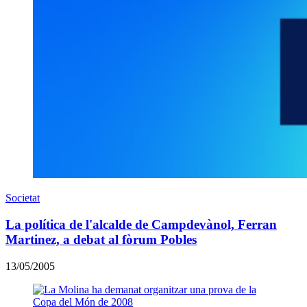
Societat
La política de l'alcalde de Campdevànol, Ferran
Martinez, a debat al fòrum Pobles
13/05/2005