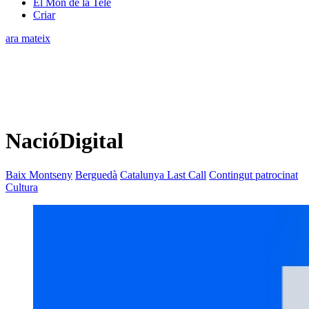
El Món de la Tele
Criar
ara mateix
NacióDigital
Baix Montseny
Berguedà
Catalunya Last Call
Contingut patrocinat
Cultura