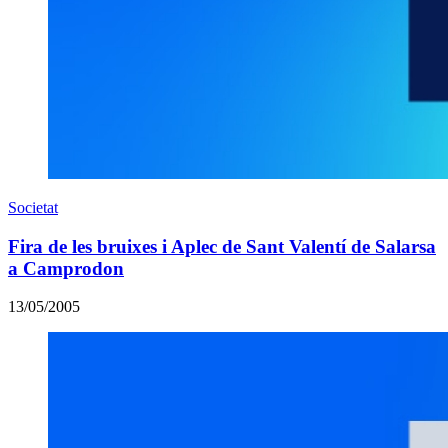
Societat
Fira de les bruixes i Aplec de Sant Valentí de Salarsa
a Camprodon
13/05/2005