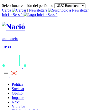
Seleccionar edición del periódico
Cerca
|
Newsletters
|
Iniciar Sessió
ara mateix
10:30
Política
Societat
Opinió
Impacte
Next
Viure bé