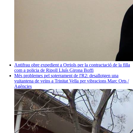
Antifrau obre expedient a Orriols per la contractació de la filla
com a policia de Ripoll
Lluís Girona Boffi
Més problemes pel soterrament de l'R2: desallotgen una
vuitantena de veïns a Trinitat Vella per vibracions
Marc Orts /
Agències