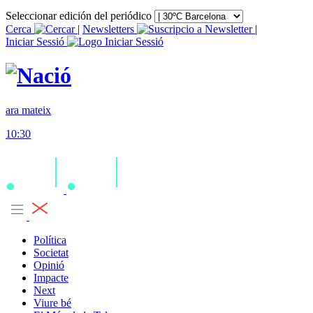
Seleccionar edición del periódico
Cerca
|
Newsletters
|
Iniciar Sessió
ara mateix
10:30
Política
Societat
Opinió
Impacte
Next
Viure bé