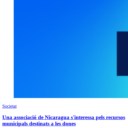
Societat
Una associació de Nicaragua s'interessa pels recursos
municipals destinats a les dones