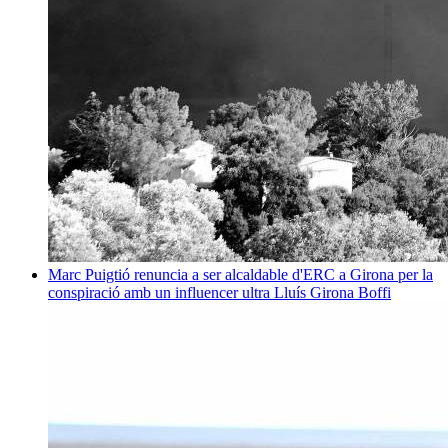
Marc Puigtió renuncia a ser alcaldable d'ERC a Girona per la
conspiració amb un influencer ultra
Lluís Girona Boffi