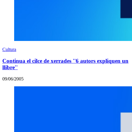
Cultura
Continua el cilce de xerrades ''6 autors expliquen un
llibre''
09/06/2005