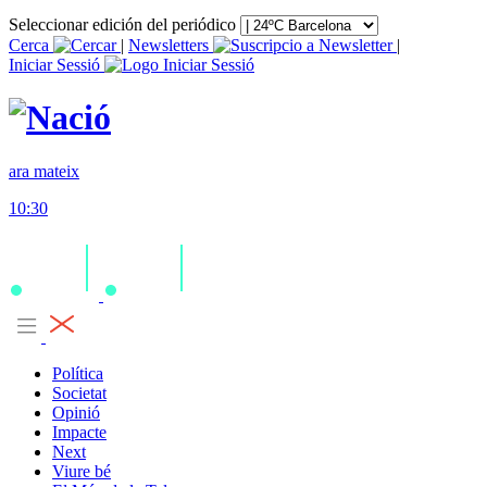
Seleccionar edición del periódico
Cerca
|
Newsletters
|
Iniciar Sessió
ara mateix
10:30
Política
Societat
Opinió
Impacte
Next
Viure bé