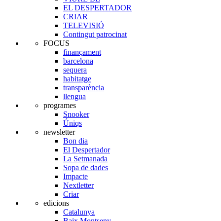
EL DESPERTADOR
CRIAR
TELEVISIÓ
Contingut patrocinat
FOCUS
finançament
barcelona
sequera
habitatge
transparència
llengua
programes
Snooker
Úniqs
newsletter
Bon dia
El Despertador
La Setmanada
Sopa de dades
Impacte
Nextletter
Criar
edicions
Catalunya
Baix Montseny