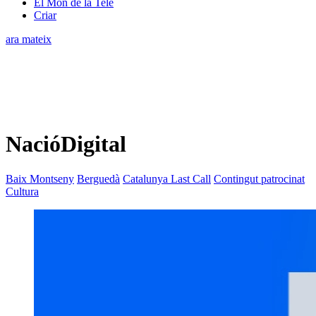
El Món de la Tele
Criar
ara mateix
NacióDigital
Baix Montseny
Berguedà
Catalunya Last Call
Contingut patrocinat
Cultura