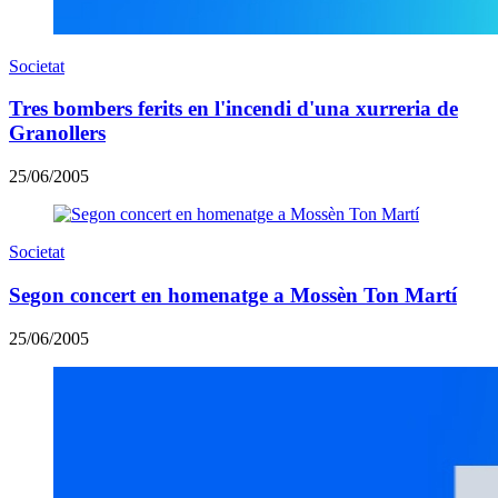
Societat
Tres bombers ferits en l'incendi d'una xurreria de
Granollers
25/06/2005
Societat
Segon concert en homenatge a Mossèn Ton Martí
25/06/2005