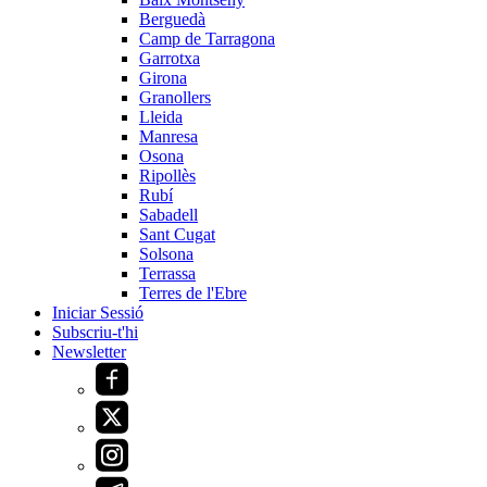
Berguedà
Camp de Tarragona
Garrotxa
Girona
Granollers
Lleida
Manresa
Osona
Ripollès
Rubí
Sabadell
Sant Cugat
Solsona
Terrassa
Terres de l'Ebre
Iniciar Sessió
Subscriu-t'hi
Newsletter