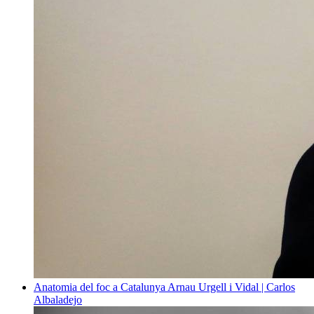
Anatomia del foc a Catalunya
Arnau Urgell i Vidal | Carlos
Albaladejo