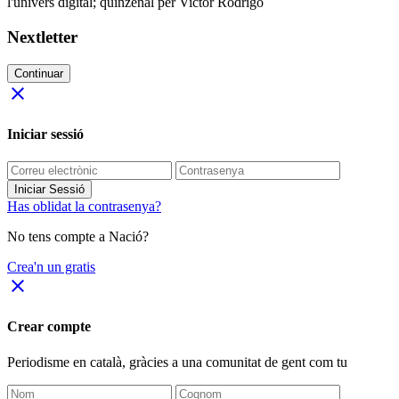
l'univers digital; quinzenal per Victor Rodrigo
Nextletter
Continuar
close
Iniciar sessió
Iniciar Sessió
Has oblidat la contrasenya?
No tens compte a Nació?
Crea'n un gratis
close
Crear compte
Periodisme
en català
, gràcies a una comunitat de gent com tu