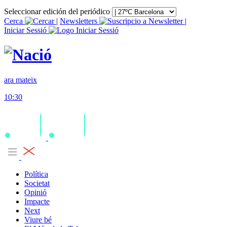
Seleccionar edición del periódico
Cerca
|
Newsletters
|
Iniciar Sessió
ara mateix
10:30
Política
Societat
Opinió
Impacte
Next
Viure bé