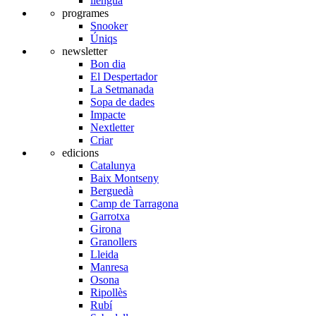
llengua
programes
Snooker
Úniqs
newsletter
Bon dia
El Despertador
La Setmanada
Sopa de dades
Impacte
Nextletter
Criar
edicions
Catalunya
Baix Montseny
Berguedà
Camp de Tarragona
Garrotxa
Girona
Granollers
Lleida
Manresa
Osona
Ripollès
Rubí