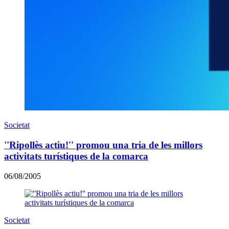
Societat
''Ripollès actiu!'' promou una tria de les millors
activitats turístiques de la comarca
06/08/2005
Societat