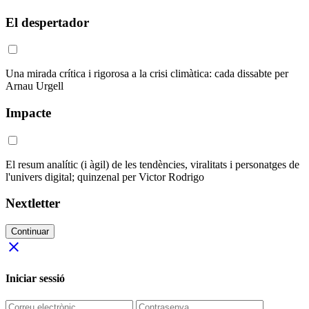
El despertador
Una mirada crítica i rigorosa a la crisi climàtica: cada dissabte per
Arnau Urgell
Impacte
El resum analític (i àgil) de les tendències, viralitats i personatges de
l'univers digital; quinzenal per Victor Rodrigo
Nextletter
Continuar
close
Iniciar sessió