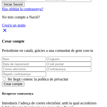
Iniciar Sessió
Has oblidat la contrasenya?
No tens compte a Nació?
Crea'n un gratis
close
Crear compte
Periodisme
en català
, gràcies a una comunitat de gent com tu
He llegit i entenc la política de privacitat
Crear compte
Recuperar contrasenya
Introdueix l’adreça de correu electrònic amb la qual accedeixes