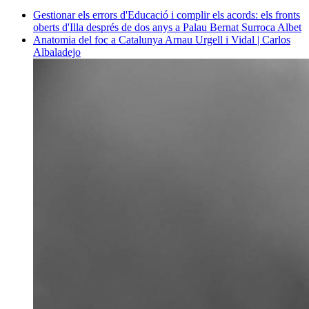
Gestionar els errors d'Educació i complir els acords: els fronts
oberts d'Illa després de dos anys a Palau
Bernat Surroca Albet
Anatomia del foc a Catalunya
Arnau Urgell i Vidal | Carlos
Albaladejo