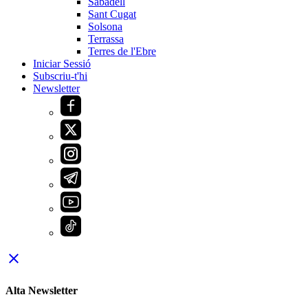
Sabadell
Sant Cugat
Solsona
Terrassa
Terres de l'Ebre
Iniciar Sessió
Subscriu-t'hi
Newsletter
close
Alta Newsletter