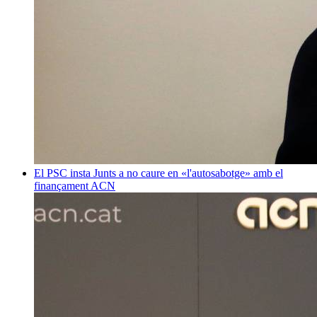
El PSC insta Junts a no caure en «l'autosabotge» amb el
finançament
ACN