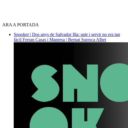
ARA A PORTADA
Snooker | Dos anys de Salvador Illa: unir i servir no era tan
fàcil
Ferran Casas i Manresa | Bernat Surroca Albet