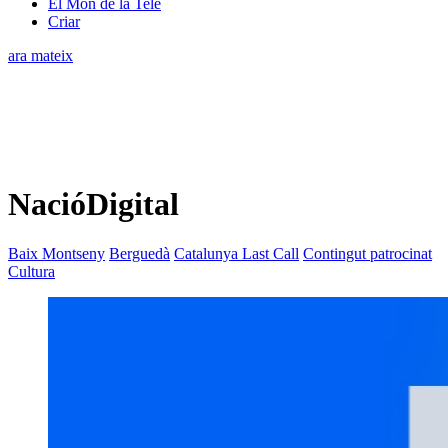
El Món de la Tele
Criar
ara mateix
NacióDigital
Baix Montseny
Berguedà
Catalunya Last Call
Contingut patrocinat
Cultura