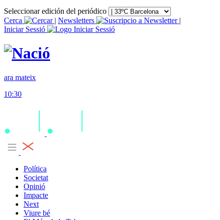
Seleccionar edición del periódico
Cerca
|
Newsletters
|
Iniciar Sessió
ara mateix
10:30
Política
Societat
Opinió
Impacte
Next
Viure bé