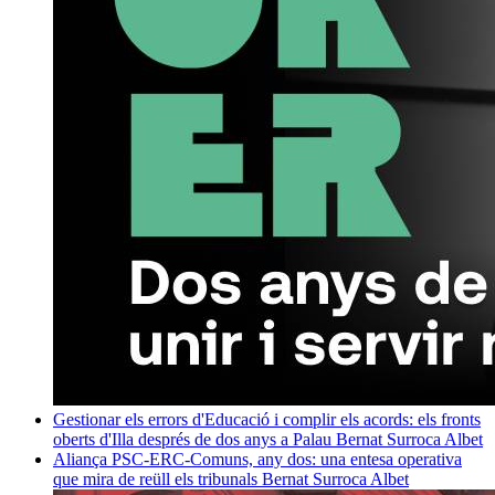
Gestionar els errors d'Educació i complir els acords: els fronts
oberts d'Illa després de dos anys a Palau
Bernat Surroca Albet
Aliança PSC-ERC-Comuns, any dos: una entesa operativa
que mira de reüll els tribunals
Bernat Surroca Albet