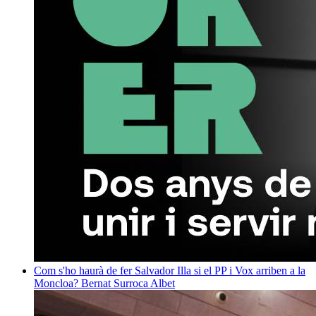
Com s'ho haurà de fer Salvador Illa si el PP i Vox arriben a la
Moncloa?
Bernat Surroca Albet