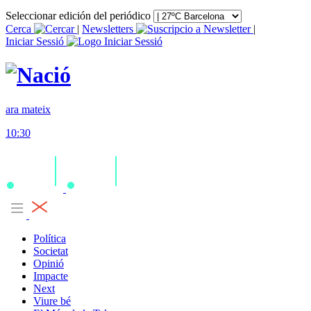
Seleccionar edición del periódico
Cerca
|
Newsletters
|
Iniciar Sessió
ara mateix
10:30
Política
Societat
Opinió
Impacte
Next
Viure bé