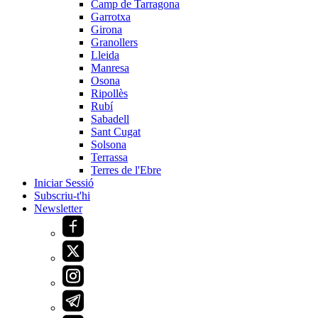
Camp de Tarragona
Garrotxa
Girona
Granollers
Lleida
Manresa
Osona
Ripollès
Rubí
Sabadell
Sant Cugat
Solsona
Terrassa
Terres de l'Ebre
Iniciar Sessió
Subscriu-t'hi
Newsletter