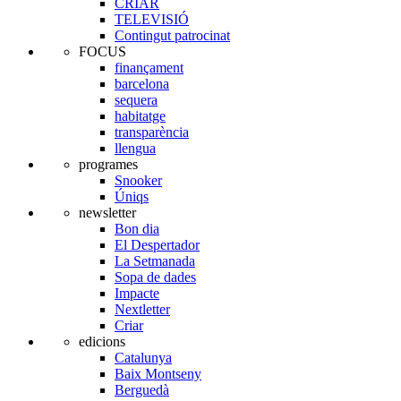
CRIAR
TELEVISIÓ
Contingut patrocinat
FOCUS
finançament
barcelona
sequera
habitatge
transparència
llengua
programes
Snooker
Úniqs
newsletter
Bon dia
El Despertador
La Setmanada
Sopa de dades
Impacte
Nextletter
Criar
edicions
Catalunya
Baix Montseny
Berguedà