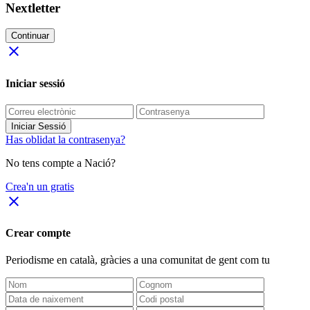
Nextletter
Continuar
close
Iniciar sessió
Iniciar Sessió
Has oblidat la contrasenya?
No tens compte a Nació?
Crea'n un gratis
close
Crear compte
Periodisme
en català
, gràcies a una comunitat de gent com tu