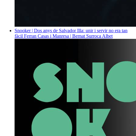
Snooker | Dos anys de Salvador Illa: unir i servir no era tan
fàcil
Ferran Casas i Manresa | Bernat Surroca Albet