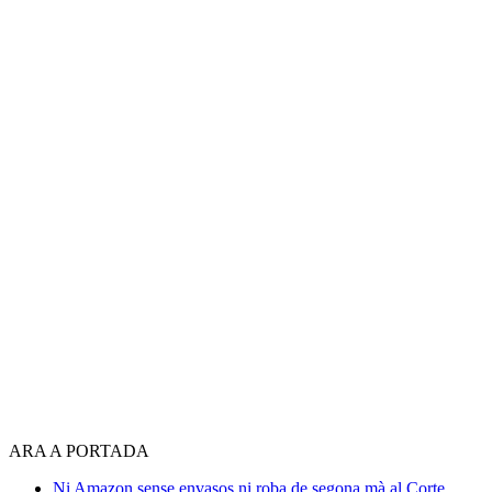
ARA A PORTADA
Ni Amazon sense envasos ni roba de segona mà al Corte