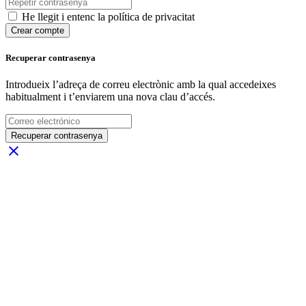
He llegit i entenc la política de privacitat
Crear compte
Recuperar contrasenya
Introdueix l’adreça de correu electrònic amb la qual accedeixes
habitualment i t’enviarem una nova clau d’accés.
Recuperar contrasenya
close