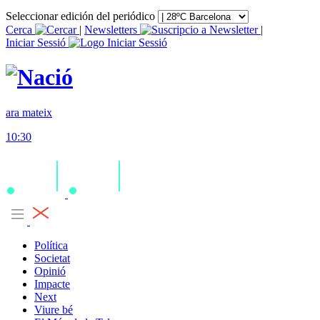
Seleccionar edición del periódico
Cerca
|
Newsletters
|
Iniciar Sessió
ara mateix
10:30
Política
Societat
Opinió
Impacte
Next
Viure bé