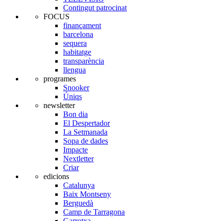
Contingut patrocinat
FOCUS
finançament
barcelona
sequera
habitatge
transparència
llengua
programes
Snooker
Úniqs
newsletter
Bon dia
El Despertador
La Setmanada
Sopa de dades
Impacte
Nextletter
Criar
edicions
Catalunya
Baix Montseny
Berguedà
Camp de Tarragona
Garrotxa