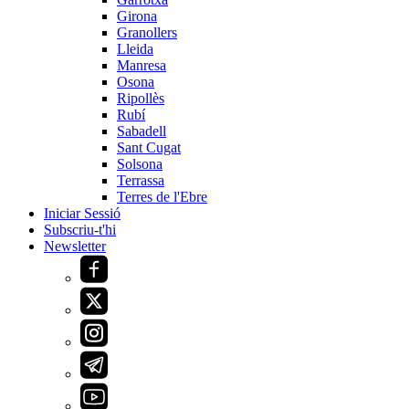
Girona
Granollers
Lleida
Manresa
Osona
Ripollès
Rubí
Sabadell
Sant Cugat
Solsona
Terrassa
Terres de l'Ebre
Iniciar Sessió
Subscriu-t'hi
Newsletter