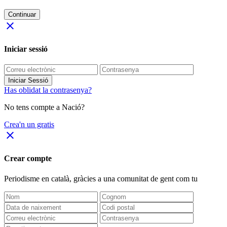
Continuar
close
Iniciar sessió
Iniciar Sessió
Has oblidat la contrasenya?
No tens compte a Nació?
Crea'n un gratis
close
Crear compte
Periodisme
en català
, gràcies a una comunitat de gent com tu