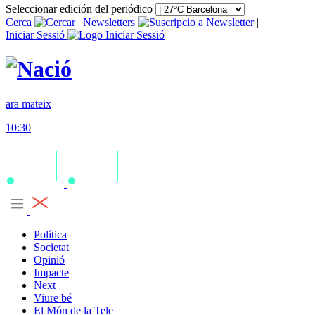
Seleccionar edición del periódico
Cerca
|
Newsletters
|
Iniciar Sessió
ara mateix
10:30
Política
Societat
Opinió
Impacte
Next
Viure bé
El Món de la Tele