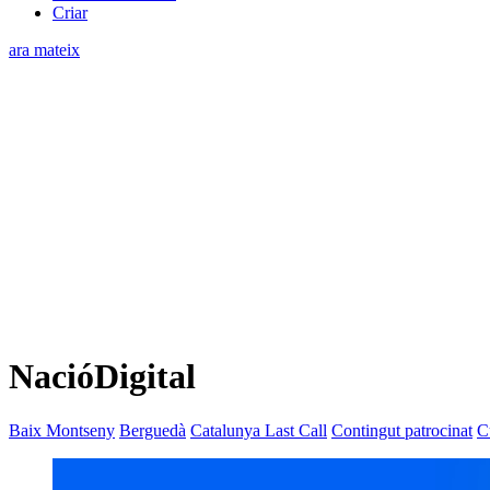
Criar
ara mateix
NacióDigital
Baix Montseny
Berguedà
Catalunya Last Call
Contingut patrocinat
C