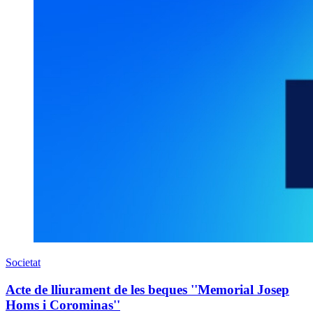
Societat
Acte de lliurament de les beques ''Memorial Josep
Homs i Corominas''