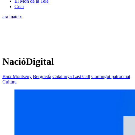
El Món de la Tele
Criar
ara mateix
NacióDigital
Baix Montseny
Berguedà
Catalunya Last Call
Contingut patrocinat
Cultura