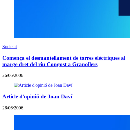
Societat
Comença el desmantellament de torres elèctriques al
marge dret del riu Congost a Granollers
26/06/2006
Article d'opinió de Joan Daví
26/06/2006