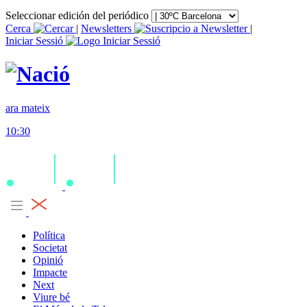
Seleccionar edición del periódico
Cerca
|
Newsletters
|
Iniciar Sessió
ara mateix
10:30
Política
Societat
Opinió
Impacte
Next
Viure bé