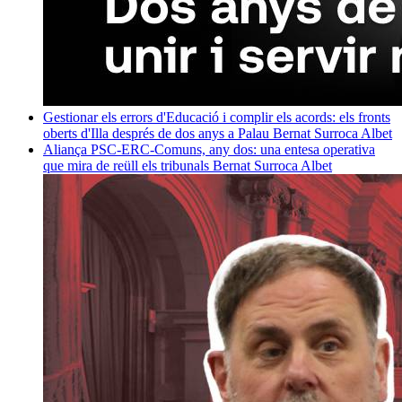
Gestionar els errors d'Educació i complir els acords: els fronts
oberts d'Illa després de dos anys a Palau
Bernat Surroca Albet
Aliança PSC-ERC-Comuns, any dos: una entesa operativa
que mira de reüll els tribunals
Bernat Surroca Albet