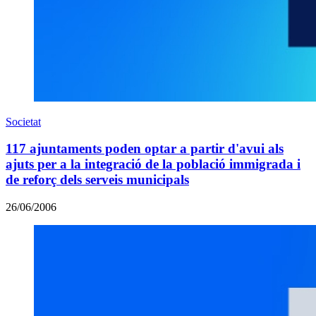
Societat
117 ajuntaments poden optar a partir d'avui als
ajuts per a la integració de la població immigrada i
de reforç dels serveis municipals
26/06/2006