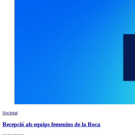
Societat
Recepció als equips femenins de la Roca