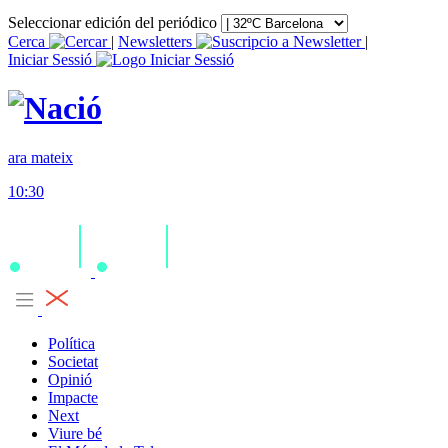
Seleccionar edición del periódico
Cerca
|
Newsletters
|
Iniciar Sessió
ara mateix
10:30
Política
Societat
Opinió
Impacte
Next
Viure bé