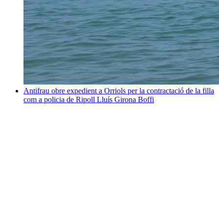
Antifrau obre expedient a Orriols per la contractació de la filla
com a policia de Ripoll
Lluís Girona Boffi