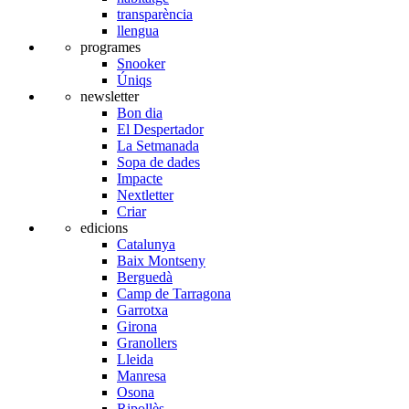
transparència
llengua
programes
Snooker
Úniqs
newsletter
Bon dia
El Despertador
La Setmanada
Sopa de dades
Impacte
Nextletter
Criar
edicions
Catalunya
Baix Montseny
Berguedà
Camp de Tarragona
Garrotxa
Girona
Granollers
Lleida
Manresa
Osona
Ripollès