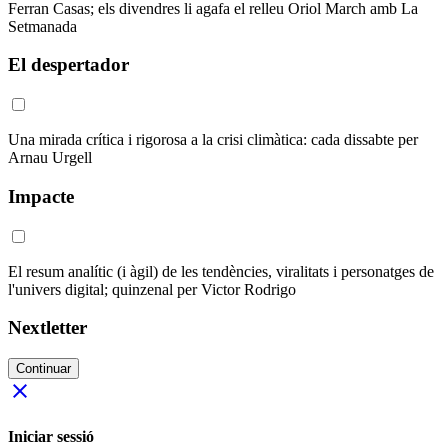
Ferran Casas; els divendres li agafa el relleu Oriol March amb La
Setmanada
El despertador
Una mirada crítica i rigorosa a la crisi climàtica: cada dissabte per
Arnau Urgell
Impacte
El resum analític (i àgil) de les tendències, viralitats i personatges de
l'univers digital; quinzenal per Victor Rodrigo
Nextletter
Continuar
close
Iniciar sessió