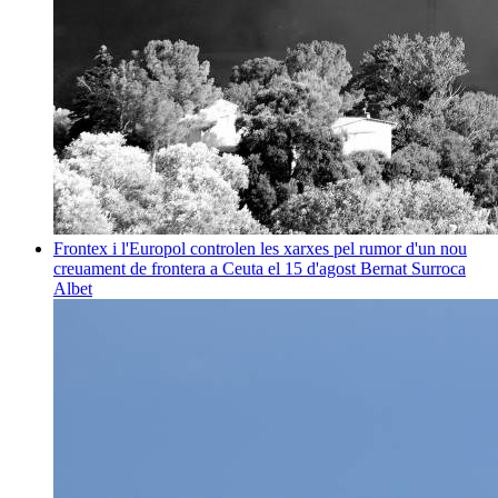
Frontex i l'Europol controlen les xarxes pel rumor d'un nou
creuament de frontera a Ceuta el 15 d'agost
Bernat Surroca
Albet