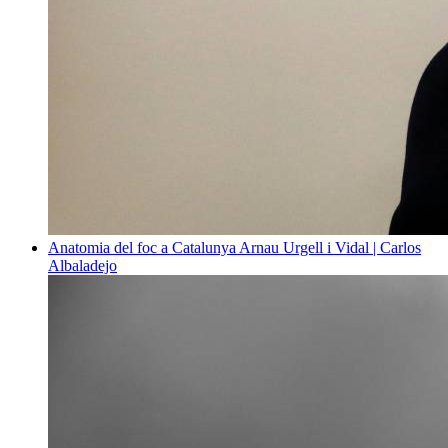
Anatomia del foc a Catalunya
Arnau Urgell i Vidal | Carlos
Albaladejo