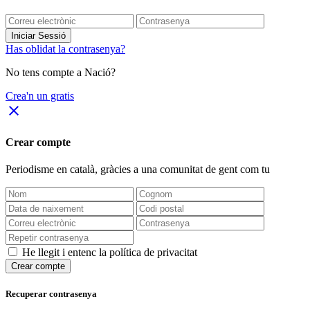
Iniciar Sessió
Has oblidat la contrasenya?
No tens compte a Nació?
Crea'n un gratis
close
Crear compte
Periodisme
en català
, gràcies a una comunitat de gent com tu
He llegit i entenc la política de privacitat
Crear compte
Recuperar contrasenya