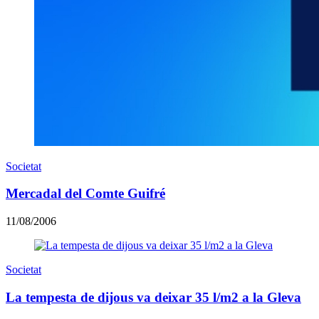
Societat
Mercadal del Comte Guifré
11/08/2006
Societat
La tempesta de dijous va deixar 35 l/m2 a la Gleva