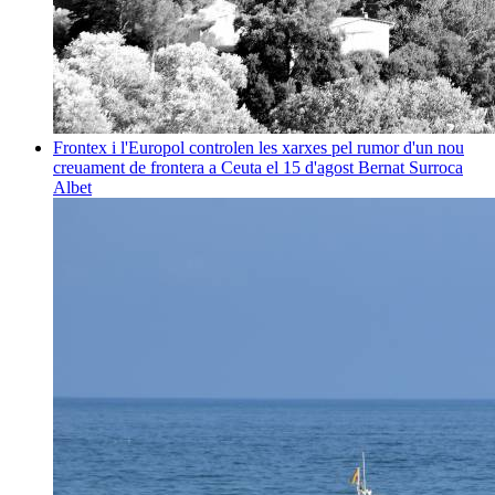
Frontex i l'Europol controlen les xarxes pel rumor d'un nou
creuament de frontera a Ceuta el 15 d'agost
Bernat Surroca
Albet