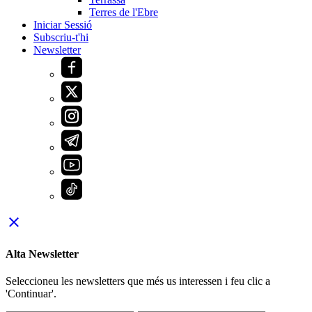
Terres de l'Ebre
Iniciar Sessió
Subscriu-t'hi
Newsletter
close
Alta Newsletter
Seleccioneu les newsletters que més us interessen i feu clic a
'Continuar'.