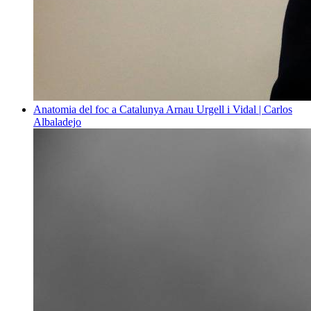
Anatomia del foc a Catalunya
Arnau Urgell i Vidal | Carlos
Albaladejo