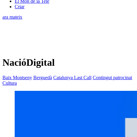
El Món de la Tele
Criar
ara mateix
NacióDigital
Baix Montseny
Berguedà
Catalunya Last Call
Contingut patrocinat
Cultura