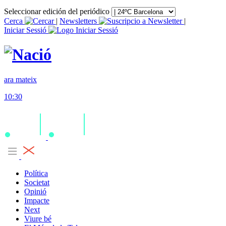
Seleccionar edición del periódico
Cerca
|
Newsletters
|
Iniciar Sessió
ara mateix
10:30
Política
Societat
Opinió
Impacte
Next
Viure bé