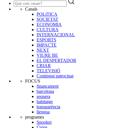
Canals
POLíTICA
SOCIETAT
ECONOMIA
CULTURA
INTERNACIONAL
ESPORTS
IMPACTE
NEXT
VIURE BE
EL DESPERTADOR
CRIAR
TELEVISIÓ
Contingut patrocinat
FOCUS
finançament
barcelona
sequera
habitatge
transparència
llengua
programes
Snooker
Úniqs