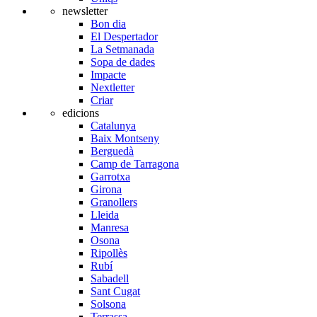
newsletter
Bon dia
El Despertador
La Setmanada
Sopa de dades
Impacte
Nextletter
Criar
edicions
Catalunya
Baix Montseny
Berguedà
Camp de Tarragona
Garrotxa
Girona
Granollers
Lleida
Manresa
Osona
Ripollès
Rubí
Sabadell
Sant Cugat
Solsona
Terrassa