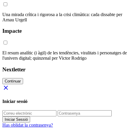
Una mirada crítica i rigorosa a la crisi climàtica: cada dissabte per
Arnau Urgell
Impacte
El resum analític (i àgil) de les tendències, viralitats i personatges de
l'univers digital; quinzenal per Victor Rodrigo
Nextletter
Continuar
close
Iniciar sessió
Iniciar Sessió
Has oblidat la contrasenya?