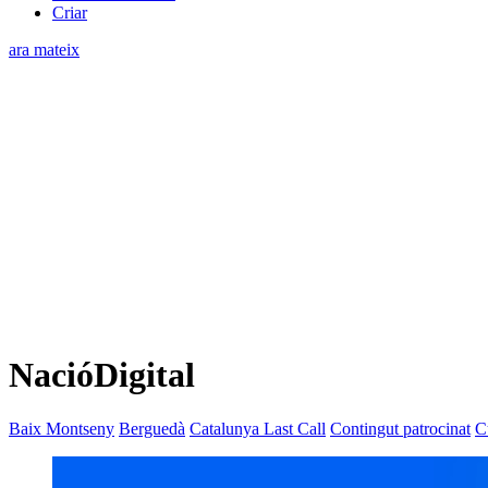
Criar
ara mateix
NacióDigital
Baix Montseny
Berguedà
Catalunya Last Call
Contingut patrocinat
C