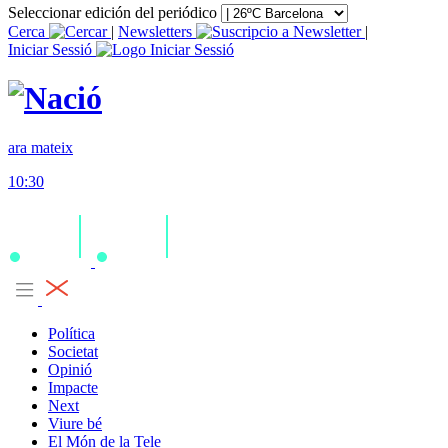
Seleccionar edición del periódico
Cerca
|
Newsletters
|
Iniciar Sessió
ara mateix
10:30
Política
Societat
Opinió
Impacte
Next
Viure bé
El Món de la Tele