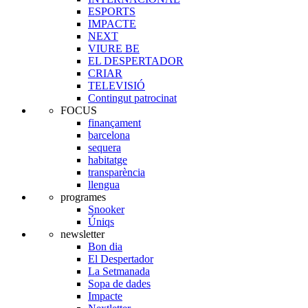
ESPORTS
IMPACTE
NEXT
VIURE BE
EL DESPERTADOR
CRIAR
TELEVISIÓ
Contingut patrocinat
FOCUS
finançament
barcelona
sequera
habitatge
transparència
llengua
programes
Snooker
Úniqs
newsletter
Bon dia
El Despertador
La Setmanada
Sopa de dades
Impacte