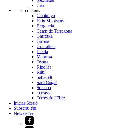
Nextletter
Criar
edicions
Catalunya
Baix Montseny
Berguedà
Camp de Tarragona
Garrotxa
Girona
Granollers
Lleida
Manresa
Osona
Ripollès
Rubí
Sabadell
Sant Cugat
Solsona
Terrassa
Terres de l'Ebre
Iniciar Sessió
Subscriu-t'hi
Newsletter