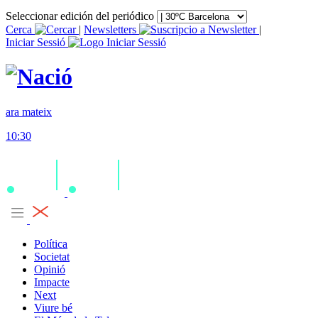
Seleccionar edición del periódico
Cerca
|
Newsletters
|
Iniciar Sessió
ara mateix
10:30
Política
Societat
Opinió
Impacte
Next
Viure bé