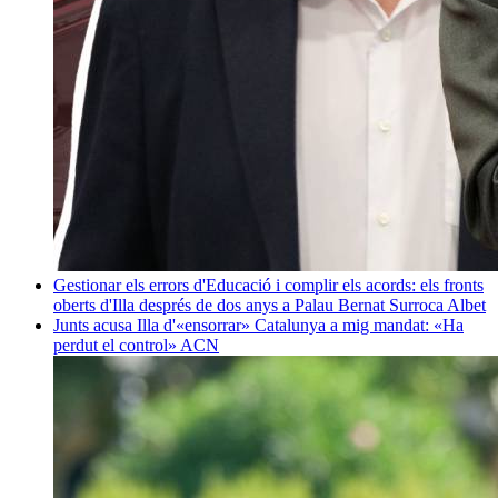
Gestionar els errors d'Educació i complir els acords: els fronts
oberts d'Illa després de dos anys a Palau
Bernat Surroca Albet
Junts acusa Illa d'«ensorrar» Catalunya a mig mandat: «Ha
perdut el control»
ACN