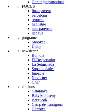
Contingut patrocinat
FOCUS
finançament
barcelona
sequera
habitatge
transparència
llengua
programes
Snooker
Úniqs
newsletter
Bon dia
El Despertador
La Setmanada
Sopa de dades
Impacte
Nextletter
Criar
edicions
Catalunya
Baix Montseny
Berguedà
Camp de Tarragona
Garrotxa