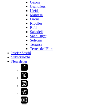
Girona
Granollers
Lleida
Manresa
Osona
Ripollès
Rubí
Sabadell
Sant Cugat
Solsona
Terrassa
Terres de l'Ebre
Iniciar Sessió
Subscriu-t'hi
Newsletter