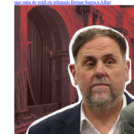
que mira de reüll els tribunals
Bernat Surroca Albet