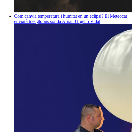
Com canvia temperatura i humitat en un eclipsi? El Meteocat
enviarà tres globus sonda
Arnau Urgell i Vidal