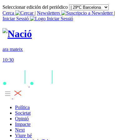
Seleccionar edición del periódico
Cerca
|
Newsletters
|
Iniciar Sessió
ara mateix
10:30
Política
Societat
Opinió
Impacte
Next
Viure bé