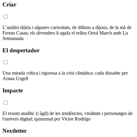
Criar
L’anàlisi diària i algunes curiositats, de dilluns a dijous, de la mà de
Ferran Casas; els divendres li agafa el relleu Oriol March amb La
Setmanada
El despertador
Una mirada crítica i rigorosa a la crisi climàtica: cada dissabte per
Arnau Urgell
Impacte
El resum analític (i àgil) de les tendències, viralitats i personatges de
l'univers digital; quinzenal per Victor Rodrigo
Nextletter