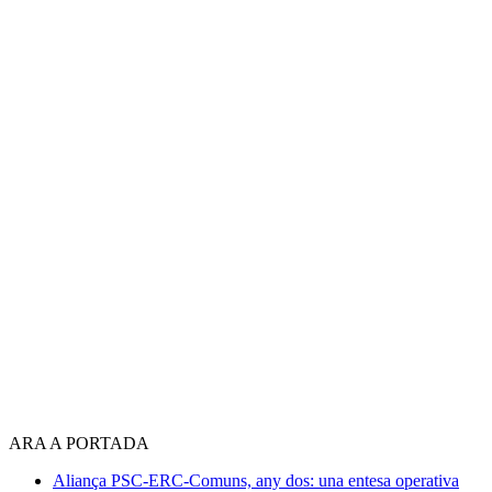
ARA A PORTADA
Aliança PSC-ERC-Comuns, any dos: una entesa operativa