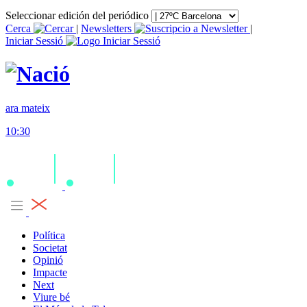
Seleccionar edición del periódico
Cerca
|
Newsletters
|
Iniciar Sessió
ara mateix
10:30
Política
Societat
Opinió
Impacte
Next
Viure bé