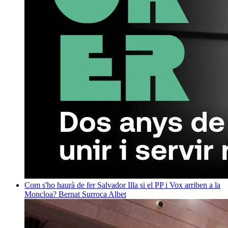
Com s'ho haurà de fer Salvador Illa si el PP i Vox arriben a la
Moncloa?
Bernat Surroca Albet