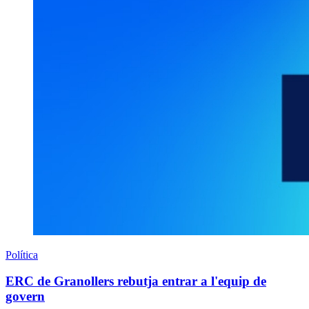
Política
ERC de Granollers rebutja entrar a l'equip de
govern