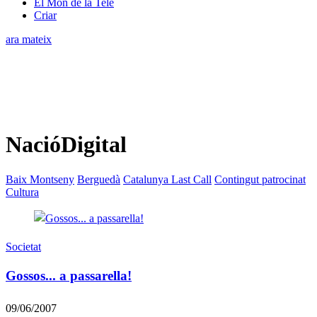
El Món de la Tele
Criar
ara mateix
NacióDigital
Baix Montseny
Berguedà
Catalunya Last Call
Contingut patrocinat
Cultura
Societat
Gossos... a passarella!
09/06/2007