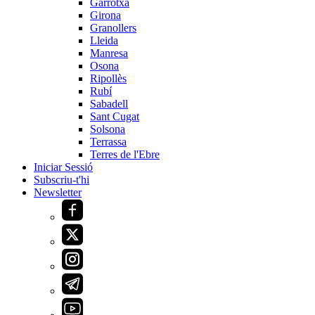
Garrotxa
Girona
Granollers
Lleida
Manresa
Osona
Ripollès
Rubí
Sabadell
Sant Cugat
Solsona
Terrassa
Terres de l'Ebre
Iniciar Sessió
Subscriu-t'hi
Newsletter