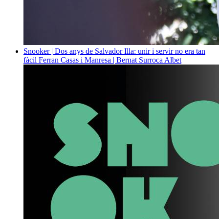
Snooker | Dos anys de Salvador Illa: unir i servir no era tan
fàcil
Ferran Casas i Manresa | Bernat Surroca Albet