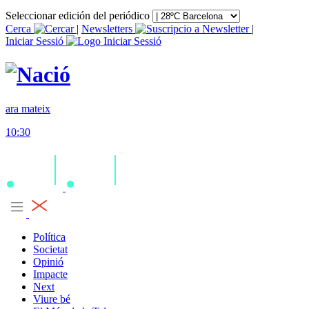
Seleccionar edición del periódico
Cerca
|
Newsletters
|
Iniciar Sessió
ara mateix
10:30
Política
Societat
Opinió
Impacte
Next
Viure bé