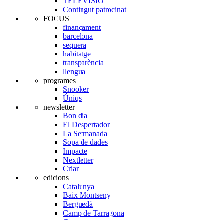
TELEVISIÓ
Contingut patrocinat
FOCUS
finançament
barcelona
sequera
habitatge
transparència
llengua
programes
Snooker
Úniqs
newsletter
Bon dia
El Despertador
La Setmanada
Sopa de dades
Impacte
Nextletter
Criar
edicions
Catalunya
Baix Montseny
Berguedà
Camp de Tarragona