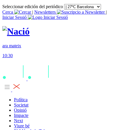
Seleccionar edición del periódico
Cerca
|
Newsletters
|
Iniciar Sessió
ara mateix
10:30
Política
Societat
Opinió
Impacte
Next
Viure bé