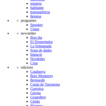
sequera
habitatge
transparència
llengua
programes
Snooker
Úniqs
newsletter
Bon dia
El Despertador
La Setmanada
Sopa de dades
Impacte
Nextletter
Criar
edicions
Catalunya
Baix Montseny
Berguedà
Camp de Tarragona
Garrotxa
Girona
Granollers
Lleida
Manresa