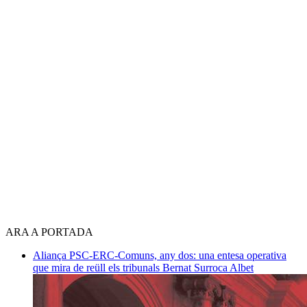
ARA A PORTADA
Aliança PSC-ERC-Comuns, any dos: una entesa operativa
que mira de reüll els tribunals
Bernat Surroca Albet