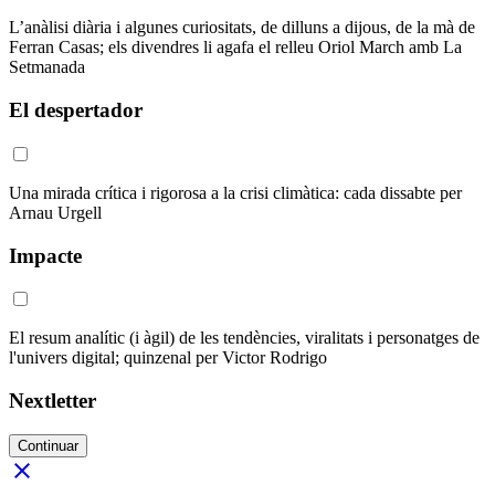
L’anàlisi diària i algunes curiositats, de dilluns a dijous, de la mà de
Ferran Casas; els divendres li agafa el relleu Oriol March amb La
Setmanada
El despertador
Una mirada crítica i rigorosa a la crisi climàtica: cada dissabte per
Arnau Urgell
Impacte
El resum analític (i àgil) de les tendències, viralitats i personatges de
l'univers digital; quinzenal per Victor Rodrigo
Nextletter
Continuar
close