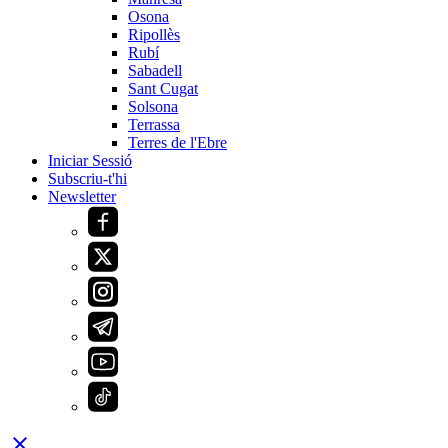
Osona
Ripollès
Rubí
Sabadell
Sant Cugat
Solsona
Terrassa
Terres de l'Ebre
Iniciar Sessió
Subscriu-t'hi
Newsletter
close