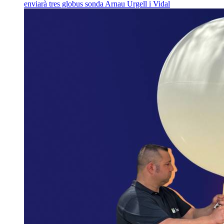
enviarà tres globus sonda
Arnau Urgell i Vidal