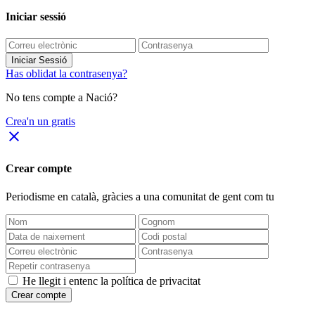
Iniciar sessió
Iniciar Sessió
Has oblidat la contrasenya?
No tens compte a Nació?
Crea'n un gratis
close
Crear compte
Periodisme
en català
, gràcies a una comunitat de gent com tu
He llegit i entenc la política de privacitat
Crear compte