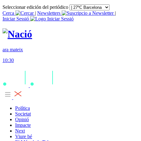
Seleccionar edición del periódico
Cerca
|
Newsletters
|
Iniciar Sessió
ara mateix
10:30
Política
Societat
Opinió
Impacte
Next
Viure bé