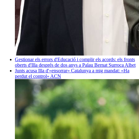
Gestionar els errors d'Educació i complir els acords: els fronts
oberts d'Illa després de dos anys a Palau
Bernat Surroca Albet
Junts acusa Illa d'«ensorrar» Catalunya a mig mandat: «Ha
perdut el control»
ACN