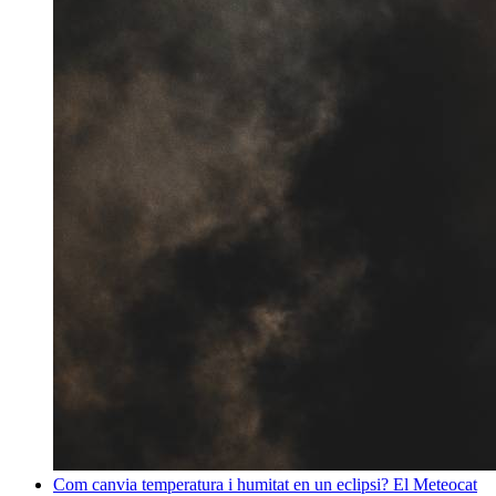
Com canvia temperatura i humitat en un eclipsi? El Meteocat