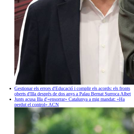
Gestionar els errors d'Educació i complir els acords: els fronts
oberts d'Illa després de dos anys a Palau
Bernat Surroca Albet
Junts acusa Illa d'«ensorrar» Catalunya a mig mandat: «Ha
perdut el control»
ACN