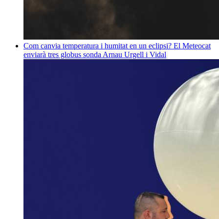
Com canvia temperatura i humitat en un eclipsi? El Meteocat
enviarà tres globus sonda
Arnau Urgell i Vidal