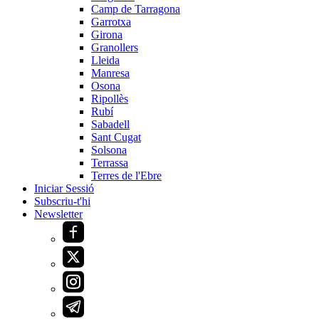
Camp de Tarragona
Garrotxa
Girona
Granollers
Lleida
Manresa
Osona
Ripollès
Rubí
Sabadell
Sant Cugat
Solsona
Terrassa
Terres de l'Ebre
Iniciar Sessió
Subscriu-t'hi
Newsletter