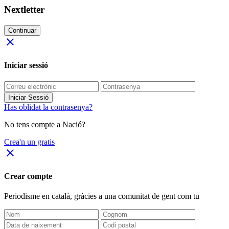
Nextletter
Continuar
close
Iniciar sessió
Iniciar Sessió
Has oblidat la contrasenya?
No tens compte a Nació?
Crea'n un gratis
close
Crear compte
Periodisme
en català
, gràcies a una comunitat de gent com tu