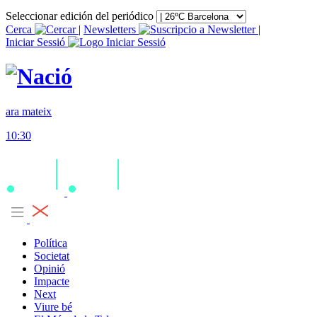
Seleccionar edición del periódico
Cerca
|
Newsletters
|
Iniciar Sessió
ara mateix
10:30
Política
Societat
Opinió
Impacte
Next
Viure bé