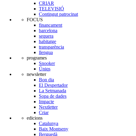
CRIAR
TELEVISIÓ
Contingut patrocinat
FOCUS
finançament
barcelona
sequera
habitatge
transparència
llengua
programes
Snooker
Úniqs
newsletter
Bon dia
El Despertador
La Setmanada
Sopa de dades
Impacte
Nextletter
Criar
edicions
Catalunya
Baix Montseny
Berguedà