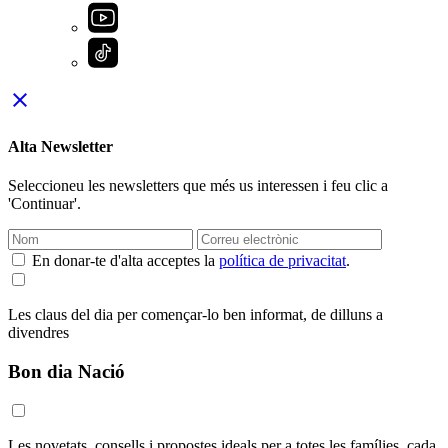
close
Alta Newsletter
Seleccioneu les newsletters que més us interessen i feu clic a
'Continuar'.
En donar-te d'alta acceptes la
política de privacitat
.
Les claus del dia per començar-lo ben informat, de dilluns a
divendres
Bon dia Nació
Les novetats, consells i propostes ideals per a totes les famílies, cada