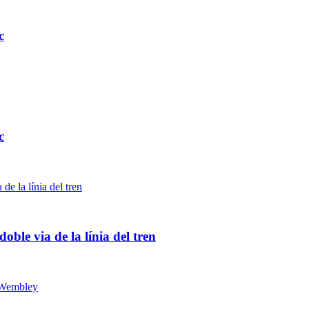
c
c
ble via de la línia del tren