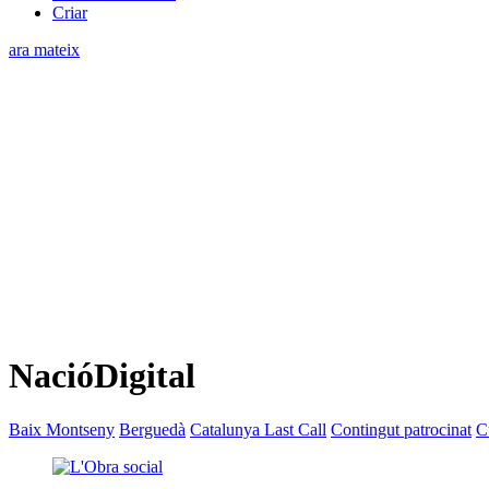
Criar
ara mateix
NacióDigital
Baix Montseny
Berguedà
Catalunya Last Call
Contingut patrocinat
C