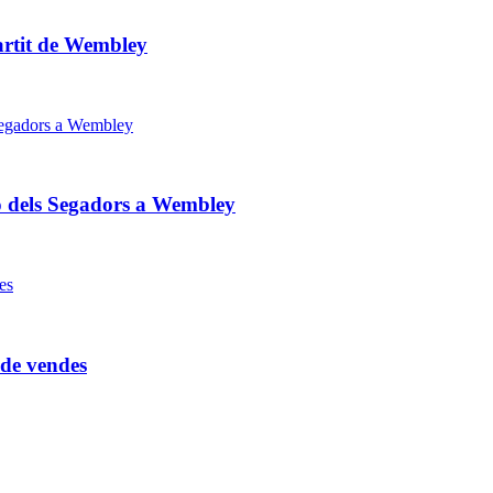
artit de Wembley
ió dels Segadors a Wembley
 de vendes