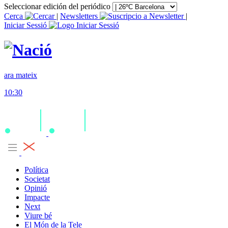
Seleccionar edición del periódico
Cerca
|
Newsletters
|
Iniciar Sessió
ara mateix
10:30
Política
Societat
Opinió
Impacte
Next
Viure bé
El Món de la Tele