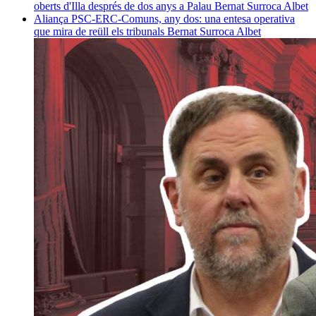
oberts d'Illa després de dos anys a Palau
Bernat Surroca Albet
Aliança PSC-ERC-Comuns, any dos: una entesa operativa
que mira de reüll els tribunals
Bernat Surroca Albet