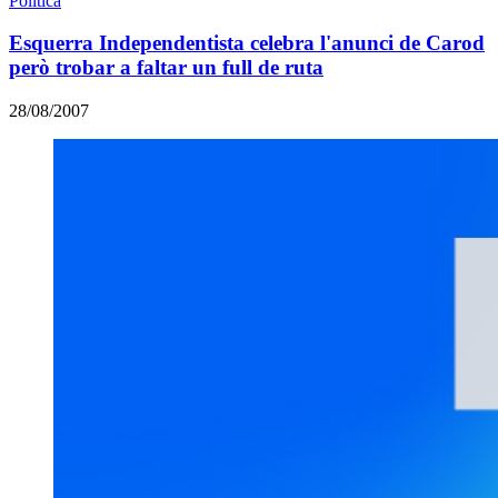
Política
Esquerra Independentista celebra l'anunci de Carod
però trobar a faltar un full de ruta
28/08/2007