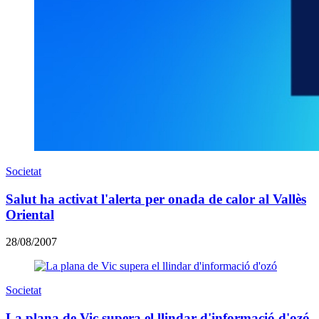
Societat
Salut ha activat l'alerta per onada de calor al Vallès
Oriental
28/08/2007
Societat
La plana de Vic supera el llindar d'informació d'ozó