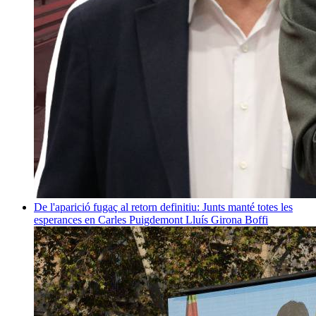
De l'aparició fugaç al retorn definitiu: Junts manté totes les
esperances en Carles Puigdemont
Lluís Girona Boffi