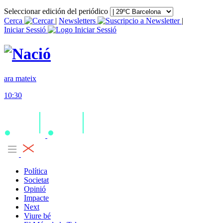
Seleccionar edición del periódico
Cerca
|
Newsletters
|
Iniciar Sessió
ara mateix
10:30
Política
Societat
Opinió
Impacte
Next
Viure bé