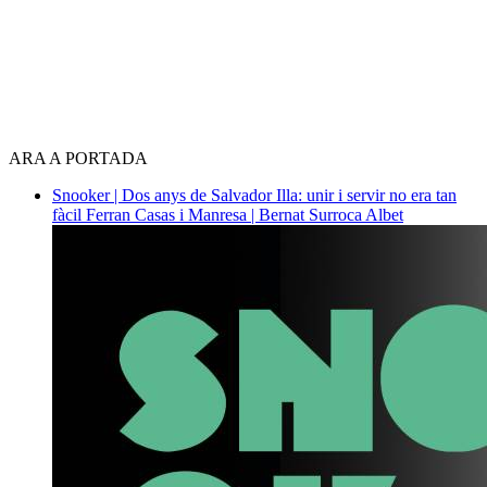
ARA A PORTADA
Snooker | Dos anys de Salvador Illa: unir i servir no era tan
fàcil
Ferran Casas i Manresa | Bernat Surroca Albet