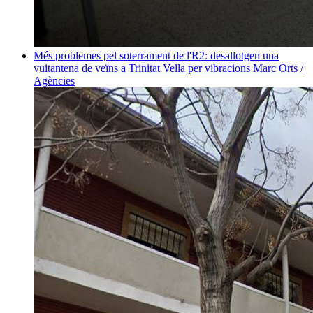
Més problemes pel soterrament de l'R2: desallotgen una
vuitantena de veïns a Trinitat Vella per vibracions
Marc Orts /
Agències