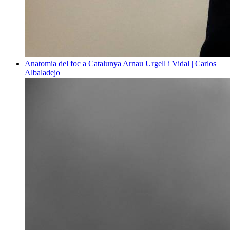
Anatomia del foc a Catalunya
Arnau Urgell i Vidal | Carlos
Albaladejo