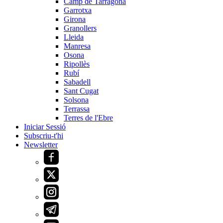
Camp de Tarragona
Garrotxa
Girona
Granollers
Lleida
Manresa
Osona
Ripollès
Rubí
Sabadell
Sant Cugat
Solsona
Terrassa
Terres de l'Ebre
Iniciar Sessió
Subscriu-t'hi
Newsletter