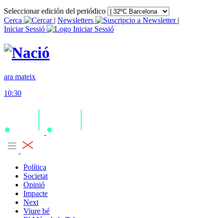
Seleccionar edición del periódico
Cerca
|
Newsletters
|
Iniciar Sessió
ara mateix
10:30
Política
Societat
Opinió
Impacte
Next
Viure bé