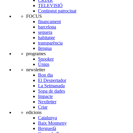
CRIAR
TELEVISIÓ
Contingut patrocinat
FOCUS
finançament
barcelona
sequera
habitatge
transparència
llengua
programes
Snooker
Úniqs
newsletter
Bon dia
El Despertador
La Setmanada
Sopa de dades
Impacte
Nextletter
Criar
edicions
Catalunya
Baix Montseny
Berguedà