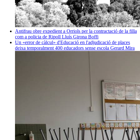
Antifrau obre expedient a Orriols per la contractació de la filla
com a policia de Ripoll
Lluís Girona Boffi
Un «error de càlcul» d'Educació en l'adjudicació de places
deixa temporalment 400 educadors sense escola
Gerard Mira