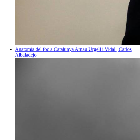
Anatomia del foc a Catalunya
Arnau Urgell i Vidal | Carlos
Albaladejo