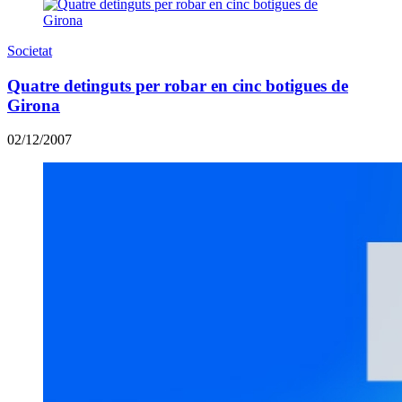
Societat
Quatre detinguts per robar en cinc botigues de
Girona
02/12/2007