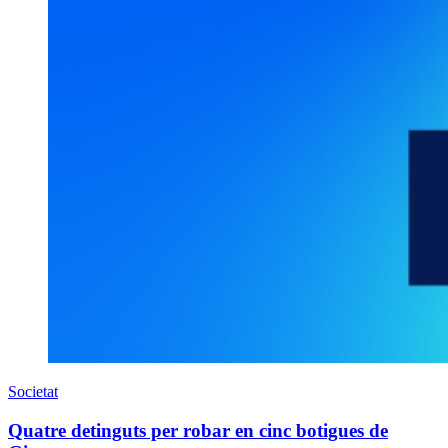
Societat
Quatre detinguts per robar en cinc botigues de