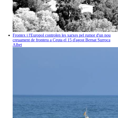
Frontex i l'Europol controlen les xarxes pel rumor d'un nou
creuament de frontera a Ceuta el 15 d'agost
Bernat Surroca
Albet