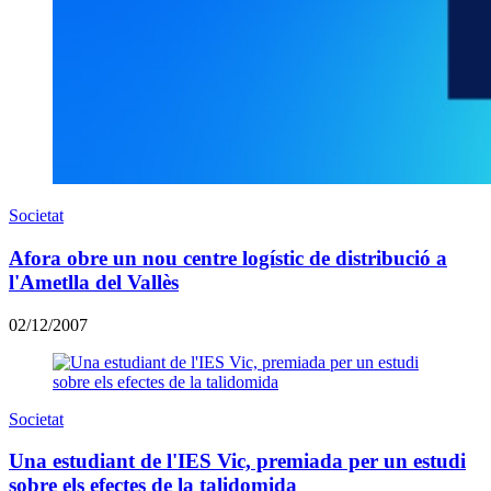
Societat
Afora obre un nou centre logístic de distribució a
l'Ametlla del Vallès
02/12/2007
Societat
Una estudiant de l'IES Vic, premiada per un estudi
sobre els efectes de la talidomida