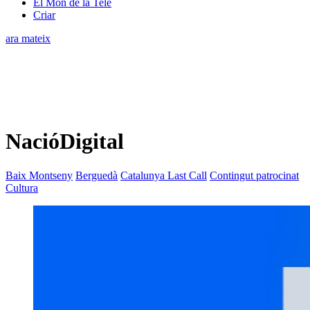
El Món de la Tele
Criar
ara mateix
NacióDigital
Baix Montseny
Berguedà
Catalunya Last Call
Contingut patrocinat
Cultura