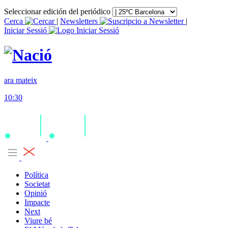
Seleccionar edición del periódico
Cerca
|
Newsletters
|
Iniciar Sessió
ara mateix
10:30
Política
Societat
Opinió
Impacte
Next
Viure bé