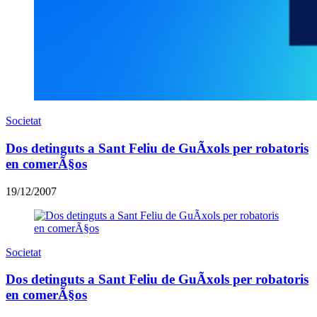
Societat
Dos detinguts a Sant Feliu de GuÃ­xols per robatoris
en comerÃ§os
19/12/2007
Societat
Dos detinguts a Sant Feliu de GuÃ­xols per robatoris
en comerÃ§os