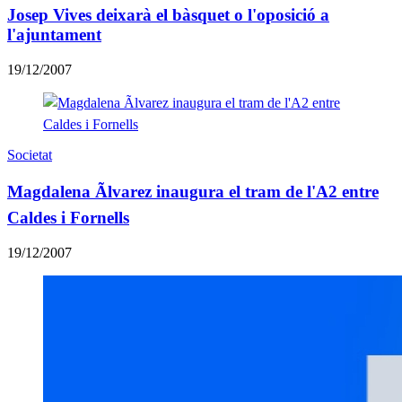
Josep Vives deixarà el bàsquet o l'oposició a
l'ajuntament
19/12/2007
Societat
Magdalena Ãlvarez inaugura el tram de l'A2 entre
Caldes i Fornells
19/12/2007