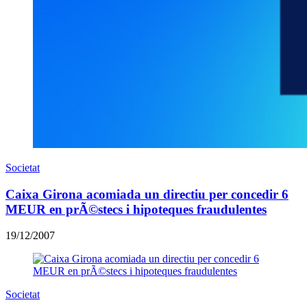
Societat
Caixa Girona acomiada un directiu per concedir 6
MEUR en prÃ©stecs i hipoteques fraudulentes
19/12/2007
Societat