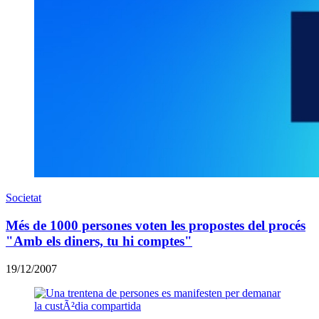
Societat
Més de 1000 persones voten les propostes del procés
"Amb els diners, tu hi comptes"
19/12/2007