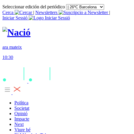
Seleccionar edición del periódico
Cerca
|
Newsletters
|
Iniciar Sessió
ara mateix
10:30
Política
Societat
Opinió
Impacte
Next
Viure bé