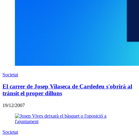
Societat
El carrer de Josep Vilaseca de Cardedeu s'obrirà al
trànsit el proper dilluns
19/12/2007
Societat