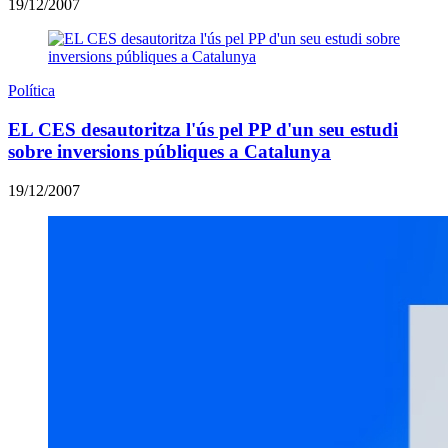
19/12/2007
Política
EL CES desautoritza l'ús pel PP d'un seu estudi
sobre inversions públiques a Catalunya
19/12/2007