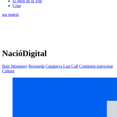
El Món de la Tele
Criar
ara mateix
NacióDigital
Baix Montseny
Berguedà
Catalunya Last Call
Contingut patrocinat
Cultura