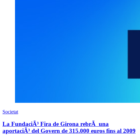
Societat
La FundaciÃ³ Fira de Girona rebrÃ una
aportaciÃ³ del Govern de 315.000 euros fins al 2009