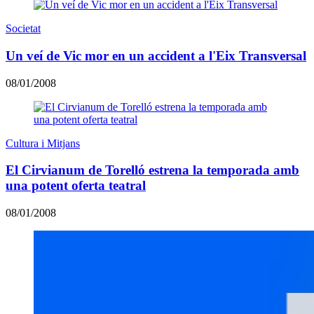
Societat
Un veí de Vic mor en un accident a l'Eix Transversal
08/01/2008
Cultura i Mitjans
El Cirvianum de Torelló estrena la temporada amb
una potent oferta teatral
08/01/2008