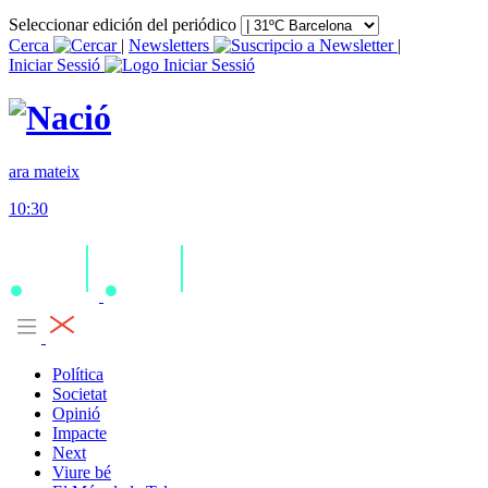
Seleccionar edición del periódico
Cerca
|
Newsletters
|
Iniciar Sessió
ara mateix
10:30
Política
Societat
Opinió
Impacte
Next
Viure bé