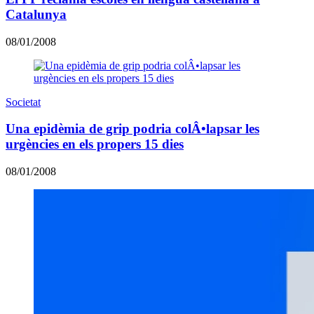
Catalunya
08/01/2008
Societat
Una epidèmia de grip podria colÂ•lapsar les
urgències en els propers 15 dies
08/01/2008