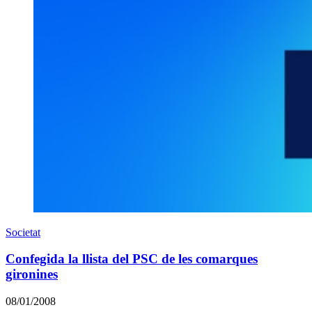
Societat
Confegida la llista del PSC de les comarques
gironines
08/01/2008