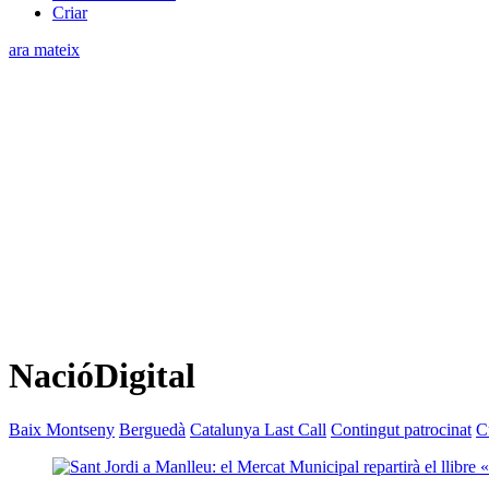
Criar
ara mateix
NacióDigital
Baix Montseny
Berguedà
Catalunya Last Call
Contingut patrocinat
C