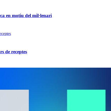
ca en motiu del mil·lenari
rs de receptes