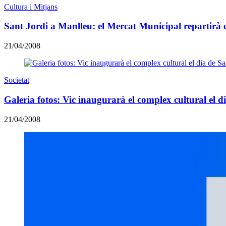
Cultura i Mitjans
Sant Jordi a Manlleu: el Mercat Municipal repartirà el
21/04/2008
Societat
Galeria fotos: Vic inaugurarà el complex cultural el d
21/04/2008