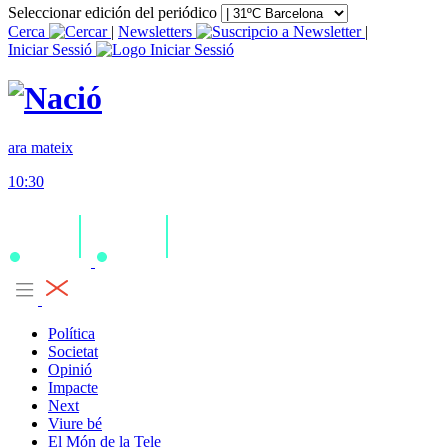
Seleccionar edición del periódico
Cerca
|
Newsletters
|
Iniciar Sessió
ara mateix
10:30
Política
Societat
Opinió
Impacte
Next
Viure bé
El Món de la Tele