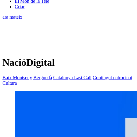
El Món de la Tele
Criar
ara mateix
NacióDigital
Baix Montseny
Berguedà
Catalunya Last Call
Contingut patrocinat
Cultura