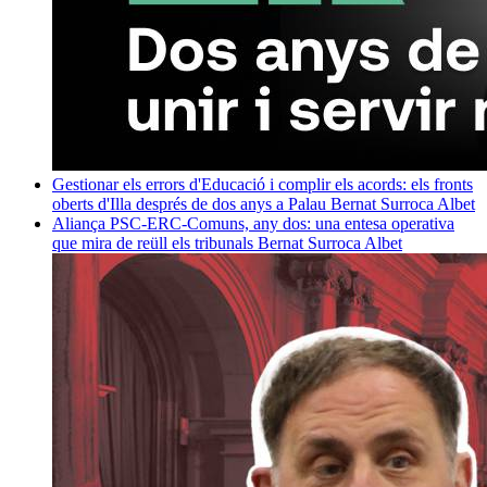
Gestionar els errors d'Educació i complir els acords: els fronts
oberts d'Illa després de dos anys a Palau
Bernat Surroca Albet
Aliança PSC-ERC-Comuns, any dos: una entesa operativa
que mira de reüll els tribunals
Bernat Surroca Albet