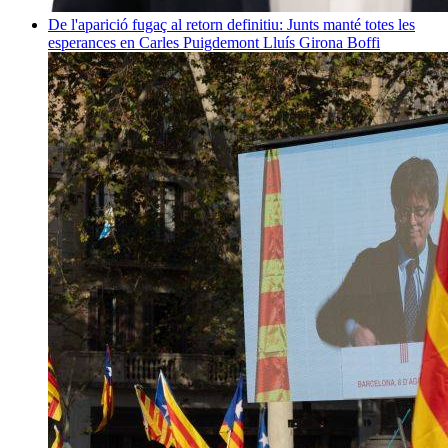
De l'aparició fugaç al retorn definitiu: Junts manté totes les
esperances en Carles Puigdemont
Lluís Girona Boffi