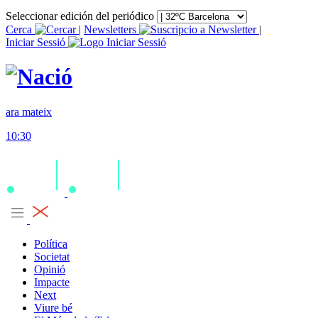
Seleccionar edición del periódico
Cerca
|
Newsletters
|
Iniciar Sessió
ara mateix
10:30
Política
Societat
Opinió
Impacte
Next
Viure bé