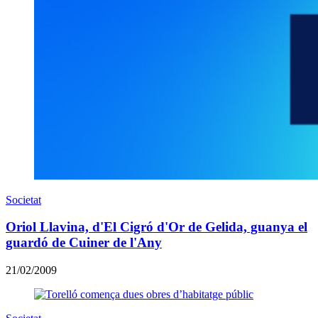
Societat
Oriol Llavina, d'El Cigró d'Or de Gelida, guanya el
guardó de Cuiner de l'Any
21/02/2009