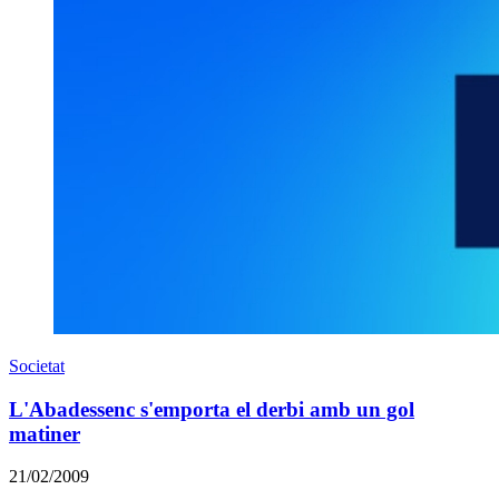
Societat
L'Abadessenc s'emporta el derbi amb un gol
matiner
21/02/2009