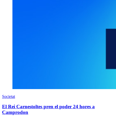
Societat
El Rei Carnestoltes pren el poder 24 hores a
Camprodon