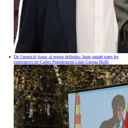
De l'aparició fugaç al retorn definitiu: Junts manté totes les
esperances en Carles Puigdemont
Lluís Girona Boffi