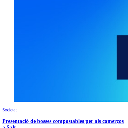
Societat
Presentació de bosses compostables per als comerços
a Salt