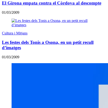
El Girona empata contra el Còrdova al descompte
01/03/2009
Cultura i Mitjans
Les festes dels Tonis a Osona, en un petit recull
d’imatges
01/03/2009