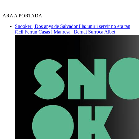
ARA A PORTADA
Snooker | Dos anys de Salvador Illa: unir i servir no era tan
fàcil
Ferran Casas i Manresa | Bernat Surroca Albet