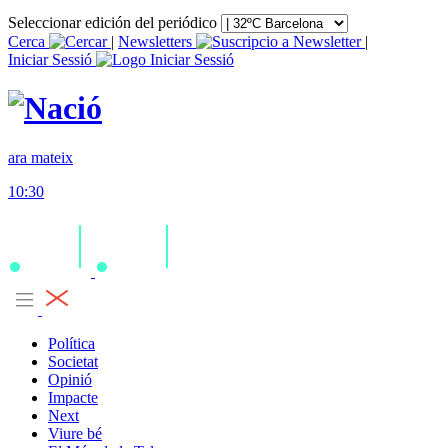
Seleccionar edición del periódico
Cerca
|
Newsletters
|
Iniciar Sessió
ara mateix
10:30
Política
Societat
Opinió
Impacte
Next
Viure bé