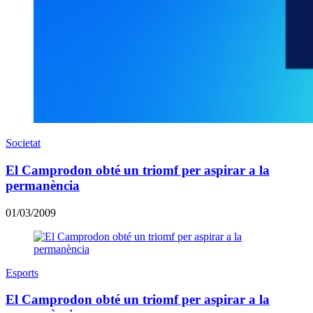
Societat
El Camprodon obté un triomf per aspirar a la
permanència
01/03/2009
Esports
El Camprodon obté un triomf per aspirar a la