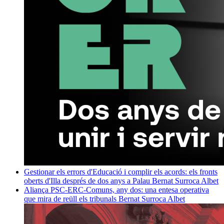
Gestionar els errors d'Educació i complir els acords: els fronts
oberts d'Illa després de dos anys a Palau
Bernat Surroca Albet
Aliança PSC-ERC-Comuns, any dos: una entesa operativa
que mira de reüll els tribunals
Bernat Surroca Albet