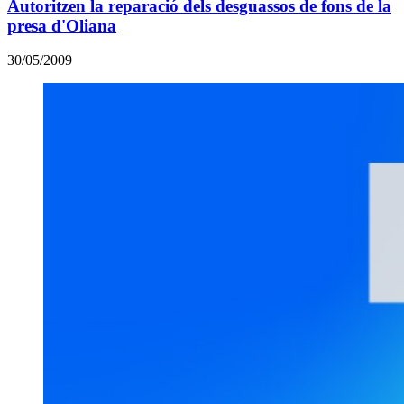
Autoritzen la reparació dels desguassos de fons de la
presa d'Oliana
30/05/2009