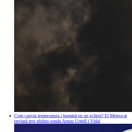
Com canvia temperatura i humitat en un eclipsi? El Meteocat
enviarà tres globus sonda
Arnau Urgell i Vidal