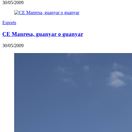
30/05/2009
Esports
CE Manresa, guanyar o guanyar
30/05/2009