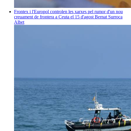
Frontex i l'Europol controlen les xarxes pel rumor d'un nou
creuament de frontera a Ceuta el 15 d'agost
Bernat Surroca
Albet