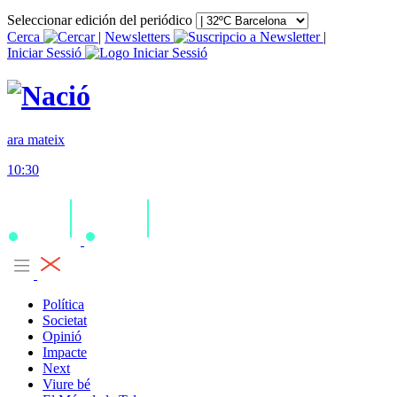
Seleccionar edición del periódico
Cerca
|
Newsletters
|
Iniciar Sessió
ara mateix
10:30
Política
Societat
Opinió
Impacte
Next
Viure bé