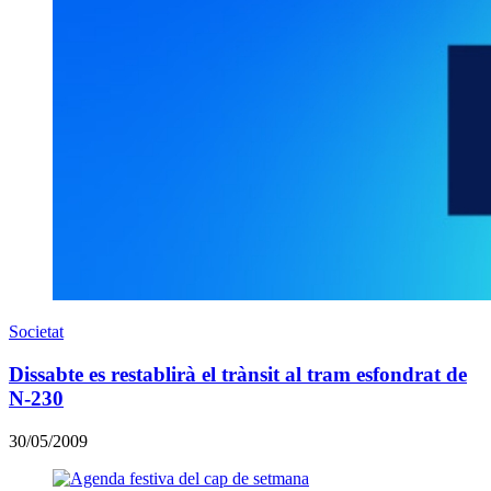
Societat
Dissabte es restablirà el trànsit al tram esfondrat de
N-230
30/05/2009