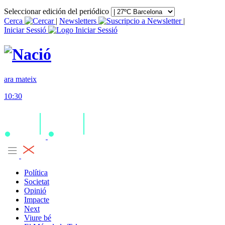
Seleccionar edición del periódico
Cerca
|
Newsletters
|
Iniciar Sessió
ara mateix
10:30
Política
Societat
Opinió
Impacte
Next
Viure bé