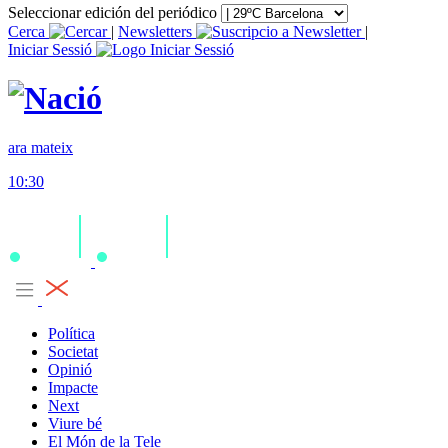
Seleccionar edición del periódico
Cerca
|
Newsletters
|
Iniciar Sessió
ara mateix
10:30
Política
Societat
Opinió
Impacte
Next
Viure bé
El Món de la Tele