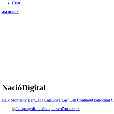
Criar
ara mateix
NacióDigital
Baix Montseny
Berguedà
Catalunya Last Call
Contingut patrocinat
C