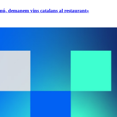
omú, demanem vins catalans al restaurant»