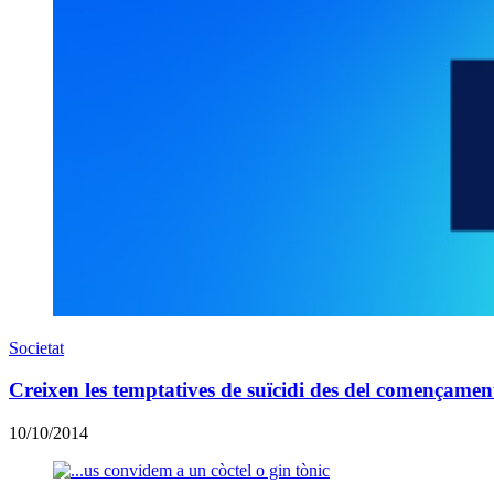
Societat
Creixen les temptatives de suïcidi des del començament 
10/10/2014