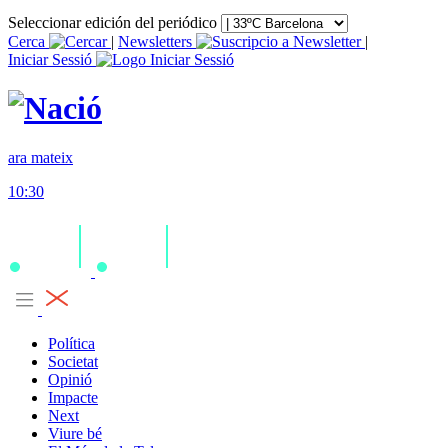
Seleccionar edición del periódico
Cerca
|
Newsletters
|
Iniciar Sessió
ara mateix
10:30
Política
Societat
Opinió
Impacte
Next
Viure bé