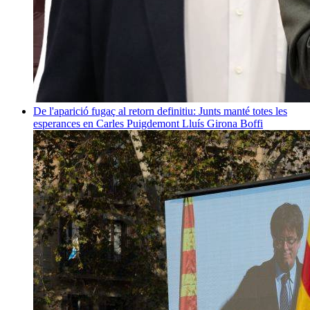
De l'aparició fugaç al retorn definitiu: Junts manté totes les
esperances en Carles Puigdemont
Lluís Girona Boffi