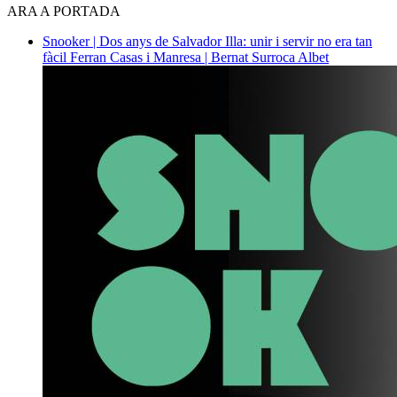
ARA A PORTADA
Snooker | Dos anys de Salvador Illa: unir i servir no era tan
fàcil
Ferran Casas i Manresa | Bernat Surroca Albet