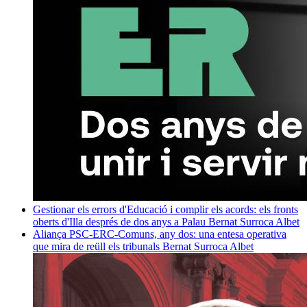
Gestionar els errors d'Educació i complir els acords: els fronts
oberts d'Illa després de dos anys a Palau
Bernat Surroca Albet
Aliança PSC-ERC-Comuns, any dos: una entesa operativa
que mira de reüll els tribunals
Bernat Surroca Albet