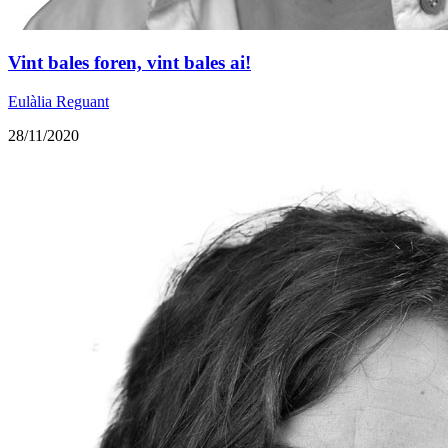
Vint bales foren, vint bales ai!
Eulàlia Reguant
28/11/2020