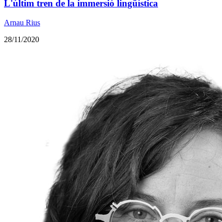
​L'últim tren de la immersió lingüística
Arnau Rius
28/11/2020