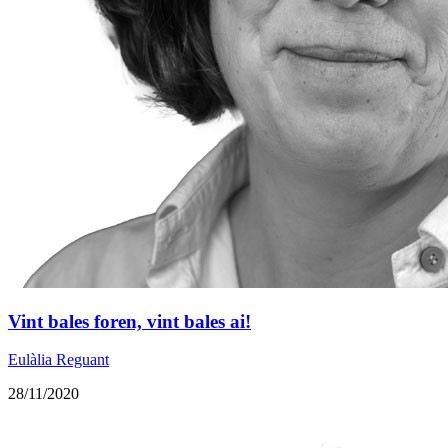
Vint bales foren, vint bales ai!
Eulàlia Reguant
28/11/2020