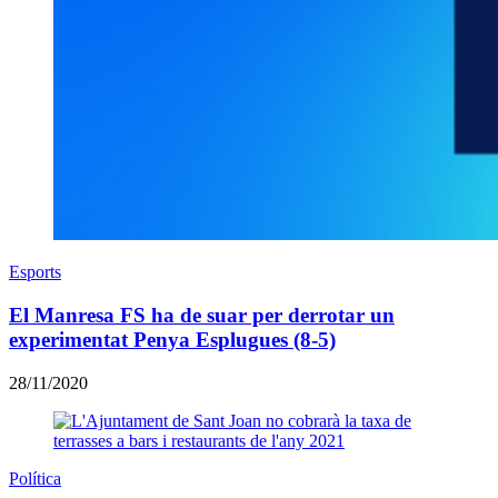
Esports
El Manresa FS ha de suar per derrotar un
experimentat Penya Esplugues (8-5)
28/11/2020
Política