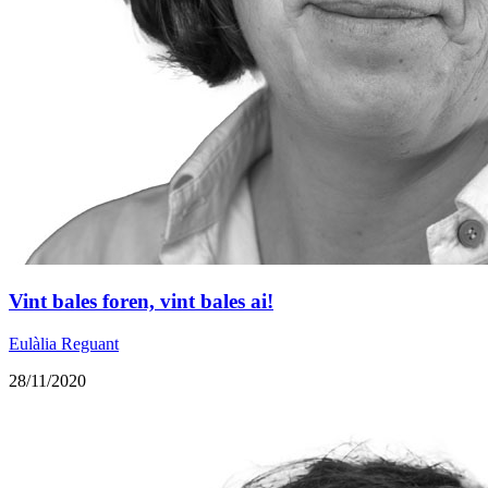
Vint bales foren, vint bales ai!
Eulàlia Reguant
28/11/2020