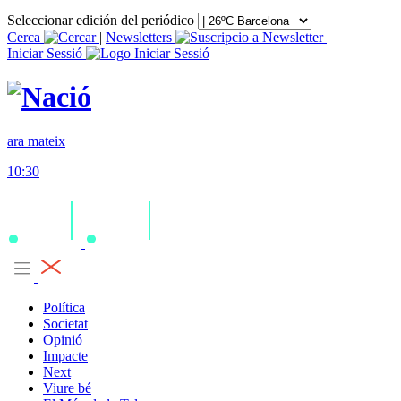
Seleccionar edición del periódico
Cerca
|
Newsletters
|
Iniciar Sessió
ara mateix
10:30
Política
Societat
Opinió
Impacte
Next
Viure bé