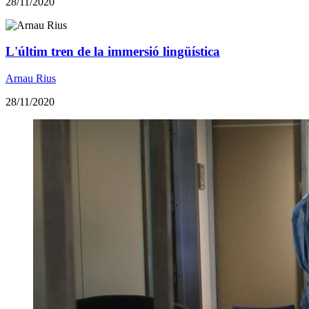
28/11/2020
​L'últim tren de la immersió lingüística
Arnau Rius
28/11/2020