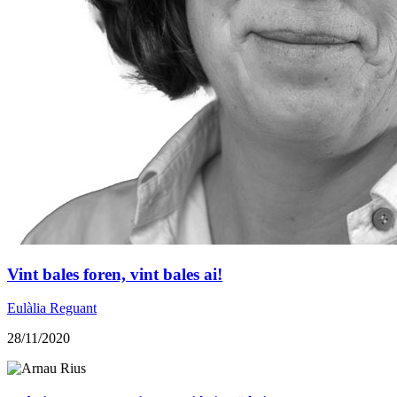
Vint bales foren, vint bales ai!
Eulàlia Reguant
28/11/2020