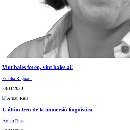
Vint bales foren, vint bales ai!
Eulàlia Reguant
28/11/2020
​L'últim tren de la immersió lingüística
Arnau Rius