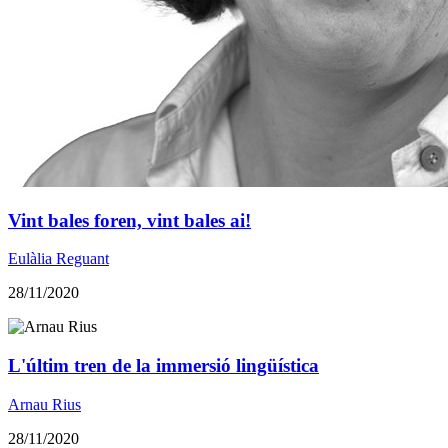
Vint bales foren, vint bales ai!
Eulàlia Reguant
28/11/2020
​L'últim tren de la immersió lingüística
Arnau Rius
28/11/2020