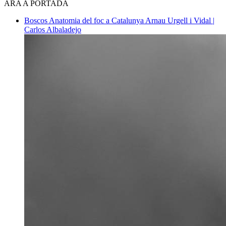
ARA A PORTADA
Boscos
Anatomia del foc a Catalunya
Arnau Urgell i Vidal |
Carlos Albaladejo