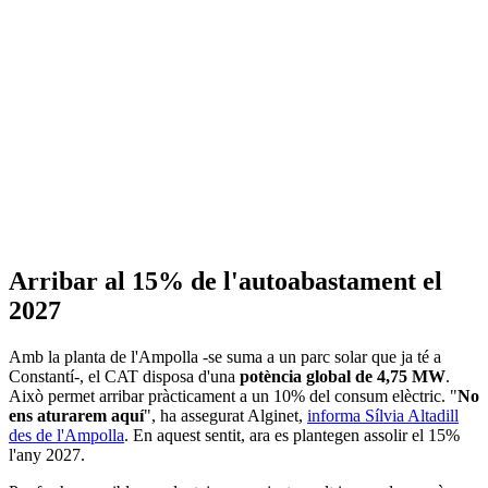
Arribar al 15% de l'autoabastament el
2027
Amb la planta de l'Ampolla -se suma a un parc solar que ja té a
Constantí-, el CAT disposa d'una
potència global de 4,75 MW
.
Això permet arribar pràcticament a un 10% del consum elèctric. "
No
ens aturarem aquí
", ha assegurat Alginet,
informa Sílvia Altadill
des de l'Ampolla
. En aquest sentit, ara es plantegen assolir el 15%
l'any 2027.