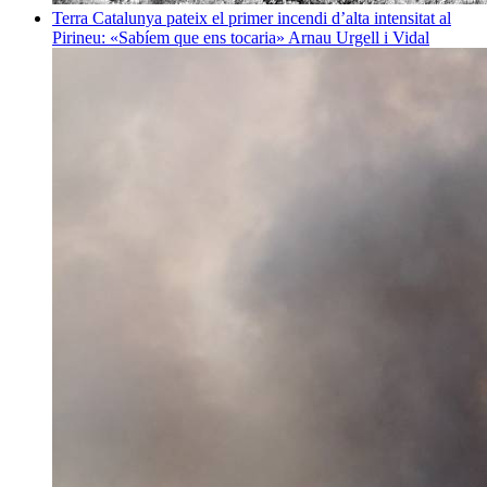
Terra
Catalunya pateix el primer incendi d’alta intensitat al
Pirineu: «Sabíem que ens tocaria»
Arnau Urgell i Vidal