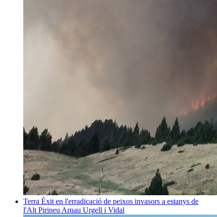
Terra
Èxit en l'erradicació de peixos invasors a estanys de
l'Alt Pirineu
Arnau Urgell i Vidal