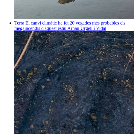
Terra
El canvi climàtic ha fet 20 vegades més probables els
megaincendis d'aquest estiu
Arnau Urgell i Vidal