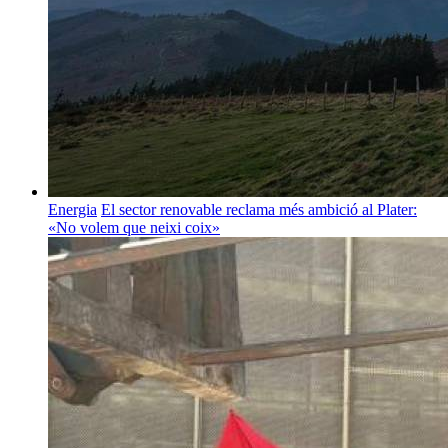
Energia
El sector renovable reclama més ambició al Plater:
«No volem que neixi coix»