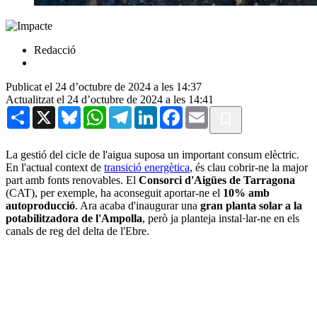
Redacció
Publicat el 24 d’octubre de 2024 a les 14:37
Actualitzat el 24 d’octubre de 2024 a les 14:41
Share
X
Bluesky
WhatsApp
Telegram
LinkedIn
Facebook
Email
La gestió del cicle de l'aigua suposa un important consum elèctric.
En l'actual context de
transició energètica
, és clau cobrir-ne la major
part amb fonts renovables. El
Consorci d'Aigües de Tarragona
(CAT), per exemple, ha aconseguit aportar-ne el
10% amb
autoproducció
. Ara acaba d'inaugurar una
gran planta solar a la
potabilitzadora de l'Ampolla
, però ja planteja instal·lar-ne en els
canals de reg del delta de l'Ebre.