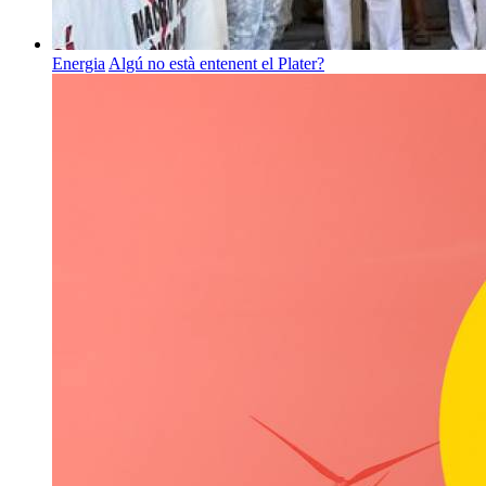
Energia
Algú no està entenent el Plater?