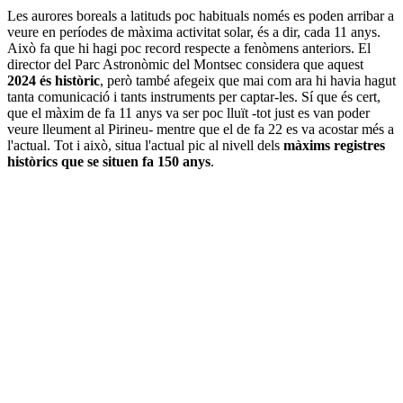
Les aurores boreals a latituds poc habituals només es poden arribar a
veure en períodes de màxima activitat solar, és a dir, cada 11 anys.
Això fa que hi hagi poc record respecte a fenòmens anteriors. El
director del Parc Astronòmic del Montsec considera que aquest
2024 és històric
, però també afegeix que mai com ara hi havia hagut
tanta comunicació i tants instruments per captar-les. Sí que és cert,
que el màxim de fa 11 anys va ser poc lluït -tot just es van poder
veure lleument al Pirineu- mentre que el de fa 22 es va acostar més a
l'actual. Tot i això, situa l'actual pic al nivell dels
màxims registres
històrics que se situen fa 150 anys
.