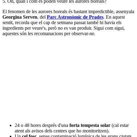
5. On, quan i com es poden veure les aurores boreals?
El fenomen de les aurores boreals és bastant impredictible, assenyala
Georgina Serven
, del
Parc Astronòmic de Prades
. En aquest
sentit, recorda que el cap de setmana passat també hi havia els
ingredients per veure's, però no es van produir. Sigui com sigui,
aquestes són les recomanacions per observar-ne.
24 o 48 hores després d'una
forta tempesta solar
(cal estar
atent als avisos dels centres que ho monitoritzen).
Un
cel fosc
, sense contaminació lumínica de les grans ciutats,