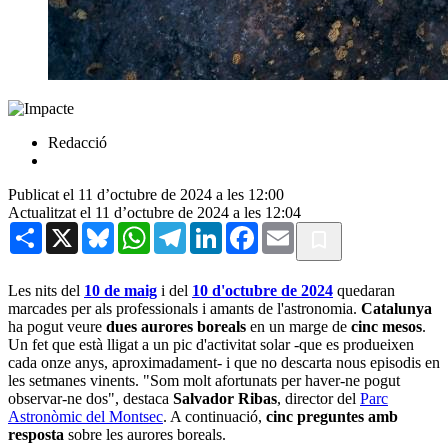
Redacció
Publicat el 11 d’octubre de 2024 a les 12:00
Actualitzat el 11 d’octubre de 2024 a les 12:04
Share
X
Bluesky
WhatsApp
Telegram
LinkedIn
Facebook
Email
Les nits del
10 de maig
i del
10 d'octubre de 2024
quedaran
marcades per als professionals i amants de l'astronomia.
Catalunya
ha pogut veure
dues aurores boreals
en un marge de
cinc mesos
.
Un fet que està lligat a un pic d'activitat solar -que es produeixen
cada onze anys, aproximadament- i que no descarta nous episodis en
les setmanes vinents. "Som molt afortunats per haver-ne pogut
observar-ne dos", destaca
Salvador Ribas
, director del
Parc
Astronòmic del Montsec
. A continuació,
cinc preguntes amb
resposta
sobre les aurores boreals.