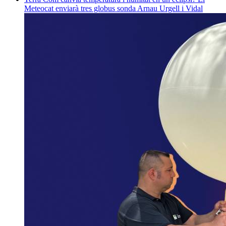
Meteocat enviarà tres globus sonda
Arnau Urgell i Vidal