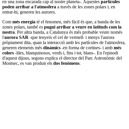
en una zona encarada cap al nostre planeta-. Aquestes
partícules
poden arribar a l'atmosfera
a través de les zones polars i, en
entrar-hi, generen les aurores.
Com
més energia
té el fenomen, més fàcil és que, a banda de les
zones polars, també es
pugui arribar a veure en latituds com la
nostra
. Per altra banda, a Catalunya és més probable veure només
l'
aurora SAR
-que tenyeix el cel de vermell- i menys l'aurora
pròpiament dita, quan la interacció amb les partícules de l'atmosfera,
generen elements més
dinàmics
-en forma de cortines- i amb
més
colors
-liles, blanquinosos, verds i, fins i tot, blaus-. En l'episodi
d'aquest dijous, segons explica el director del Parc Astronòmic del
Montsec, es van produir els
dos fenòmens
.