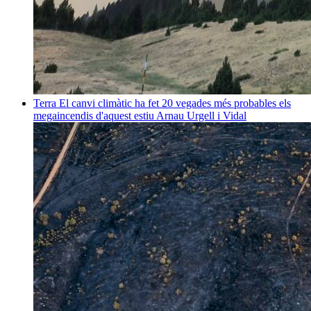
Terra
El canvi climàtic ha fet 20 vegades més probables els
megaincendis d'aquest estiu
Arnau Urgell i Vidal