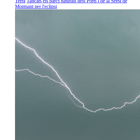
Terra
Tancats els parcs naturals dels Ports i de la Serra de
Montsant per l'eclipsi