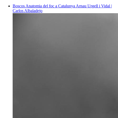
Boscos
Anatomia del foc a Catalunya
Arnau Urgell i Vidal |
Carlos Albaladejo