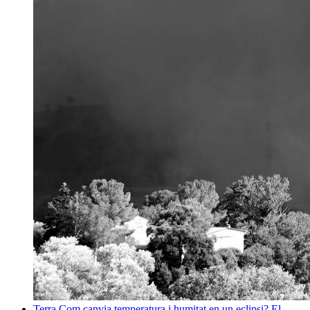
Terra
Com canvia temperatura i humitat en un eclipsi? El