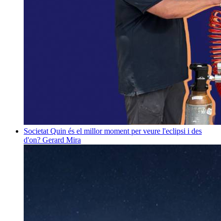
Societat
Quin és el millor moment per veure l'eclipsi i des
d'on?
Gerard Mira