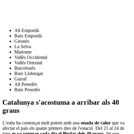
Alt Empordà
Baix Empordà
Gironès
La Selva
Maresme
Vallès Occidental
Vallès Oriental
Barcelonès
Baix Llobregat
Garraf
Alt Penedès
Baix Penedès
Catalunya s'acostuma a arribar als 40
graus
L'estiu ha començat molt potent amb una
onada de calor
que va
afectar el país els quatre primers dies de l'estació. Del 21 al 24 de
juny
es va superar cada dia el llindar dels 40 graus
, fet que