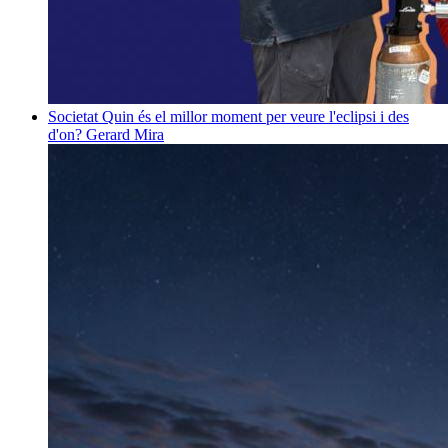
Societat
Quin és el millor moment per veure l'eclipsi i des
d'on?
Gerard Mira