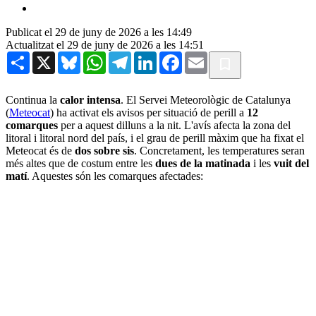
Publicat el 29 de juny de 2026 a les 14:49
Actualitzat el 29 de juny de 2026 a les 14:51
Share
X
Bluesky
WhatsApp
Telegram
LinkedIn
Facebook
Email
Continua la
calor intensa
. El Servei Meteorològic de Catalunya
(
Meteocat
) ha activat els avisos per situació de perill a
12
comarques
per a aquest dilluns a la nit. L'avís afecta la zona del
litoral i litoral nord del país, i el grau de perill màxim que ha fixat el
Meteocat és de
dos sobre sis
. Concretament, les temperatures seran
més altes que de costum entre les
dues de la matinada
i les
vuit del
matí
. Aquestes són les comarques afectades: