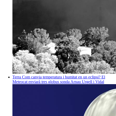
Terra
Com canvia temperatura i humitat en un eclipsi? El
Meteocat enviarà tres globus sonda
Arnau Urgell i Vidal