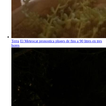
Terra
El Meteocat pronostica pluges de fins a 90 litres en tres
hores