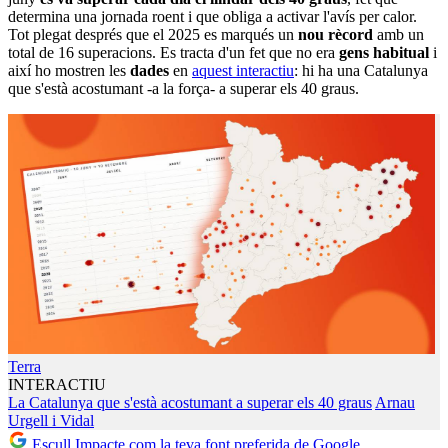
determina una jornada roent i que obliga a activar l'avís per calor.
Tot plegat després que el 2025 es marqués un
nou rècord
amb un
total de 16 superacions. Es tracta d'un fet que no era
gens habitual
i
així ho mostren les
dades
en
aquest interactiu
: hi ha una Catalunya
que s'està acostumant -a la força- a superar els 40 graus.
Terra
INTERACTIU
La Catalunya que s'està acostumant a superar els 40 graus
Arnau
Urgell i Vidal
Escull Impacte com la teva font preferida de Google