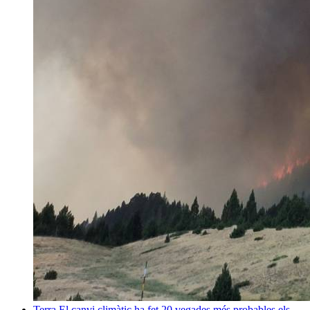
Terra
El canvi climàtic ha fet 20 vegades més probables els