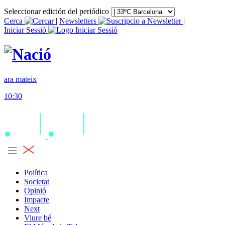
Seleccionar edición del periódico
Cerca
|
Newsletters
|
Iniciar Sessió
ara mateix
10:30
Política
Societat
Opinió
Impacte
Next
Viure bé