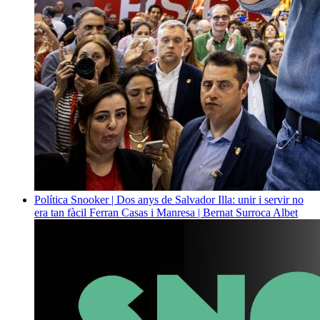
Política
Snooker | Dos anys de Salvador Illa: unir i servir no
era tan fàcil
Ferran Casas i Manresa | Bernat Surroca Albet