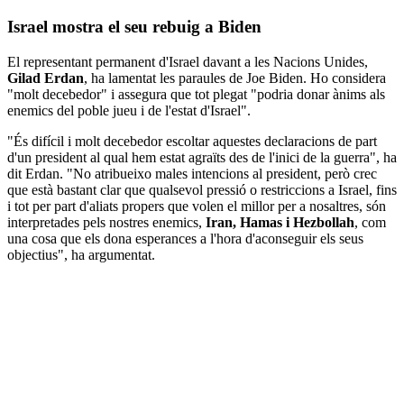
Israel mostra el seu rebuig a Biden
El representant permanent d'Israel davant a les Nacions Unides,
Gilad Erdan
, ha lamentat les paraules de Joe Biden. Ho considera
"molt decebedor" i assegura que tot plegat "podria donar ànims als
enemics del poble jueu i de l'estat d'Israel".
"És difícil i molt decebedor escoltar aquestes declaracions de part
d'un president al qual hem estat agraïts des de l'inici de la guerra", ha
dit Erdan. "No atribueixo males intencions al president, però crec
que està bastant clar que qualsevol pressió o restriccions a Israel, fins
i tot per part d'aliats propers que volen el millor per a nosaltres, són
interpretades pels nostres enemics,
Iran, Hamas i Hezbollah
, com
una cosa que els dona esperances a l'hora d'aconseguir els seus
objectius", ha argumentat.