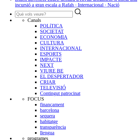
incursió a gran escala a Rafah · Internacional · Nació
Canals
POLíTICA
SOCIETAT
ECONOMIA
CULTURA
INTERNACIONAL
ESPORTS
IMPACTE
NEXT
VIURE BE
EL DESPERTADOR
CRIAR
TELEVISIÓ
Contingut patrocinat
FOCUS
finançament
barcelona
sequera
habitatge
transparència
llengua
programes