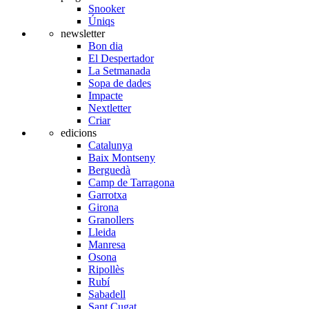
Snooker
Úniqs
newsletter
Bon dia
El Despertador
La Setmanada
Sopa de dades
Impacte
Nextletter
Criar
edicions
Catalunya
Baix Montseny
Berguedà
Camp de Tarragona
Garrotxa
Girona
Granollers
Lleida
Manresa
Osona
Ripollès
Rubí
Sabadell
Sant Cugat