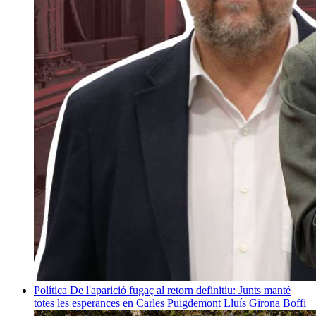
Política
De l'aparició fugaç al retorn definitiu: Junts manté
totes les esperances en Carles Puigdemont
Lluís Girona Boffi