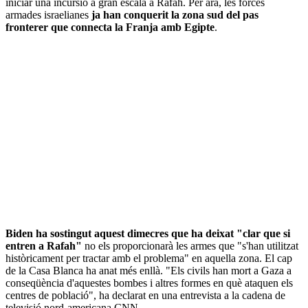
iniciar una incursió a gran escala a Rafah. Per ara, les forces
armades israelianes
ja han conquerit la zona sud del pas
fronterer que connecta la Franja amb Egipte
.
Biden ha sostingut aquest dimecres que ha deixat "clar que si
entren a Rafah"
no els proporcionarà les armes que "s'han utilitzat
històricament per tractar amb el problema" en aquella zona. El cap
de la Casa Blanca ha anat més enllà. "Els civils han mort a Gaza a
conseqüència d'aquestes bombes i altres formes en què ataquen els
centres de població", ha declarat en una entrevista a la cadena de
televisió nord-americana CNN.