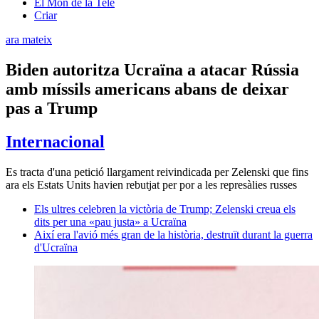
El Món de la Tele
Criar
ara mateix
Biden autoritza Ucraïna a atacar Rússia
amb míssils americans abans de deixar
pas a Trump
Internacional
Es tracta d'una petició llargament reivindicada per Zelenski que fins
ara els Estats Units havien rebutjat per por a les represàlies russes
Els ultres celebren la victòria de Trump; Zelenski creua els
dits per una «pau justa» a Ucraïna
Així era l'avió més gran de la història, destruït durant la guerra
d'Ucraïna