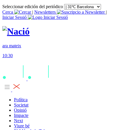
Seleccionar edición del periódico
Cerca
|
Newsletters
|
Iniciar Sessió
ara mateix
10:30
Política
Societat
Opinió
Impacte
Next
Viure bé