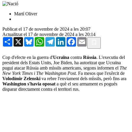
Martí Oliver
Publicat el 17 de novembre de 2024 a les 20:07
Actualitzat el 17 de novembre de 2024 a les 20:14
Share
X
Bluesky
WhatsApp
Telegram
LinkedIn
Facebook
Email
Cop d'efecte en la guerra d'
Ucraïna
contra
Rússia
. L'executiu del
president dels Estats Units, Joe Biden, ha autoritzat que Ucraïna
pugui atacar Rússia amb míssils americans, segons informen el
The
New York Times i The Washington Post.
Fa mesos que l'exèrcit de
Volodímir
Zelenski
va rebre l'enviament dels míssils, però fins ara
Washington s'havia oposat
a què el seu armament es pogués
disparar directament contra el territori rus.