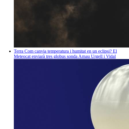
Terra
Com canvia temperatura i humitat en un eclipsi? El
Meteocat enviarà tres globus sonda
Arnau Urgell i Vidal