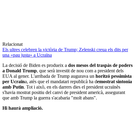
Relacionat
Els ultres celebren la victòria de Trump; Zelenski creua els dits per
una «pau justa» a Ucraïna
La decisió de Biden es produeix a
dos mesos del traspàs de poders
a Donald Trump
, que serà investit de nou com a president dels
EUA al gener. L'arribada de Trump augurava un
horitzó pessimista
per Ucraïn
a, atès que el mandatari republicà ha d
emostrat sintonia
amb Putin
. Tot i això, en els darrers dies el president ucraïnès
s'havia mostrat positiu del canvi de president americà, assegurant
que amb Trump la guerra s'acabaria "molt abans".
Hi haurà ampliació.