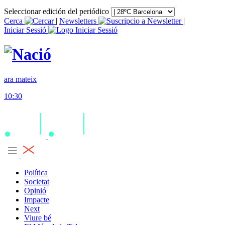
Seleccionar edición del periódico
Cerca
|
Newsletters
|
Iniciar Sessió
ara mateix
10:30
Política
Societat
Opinió
Impacte
Next
Viure bé