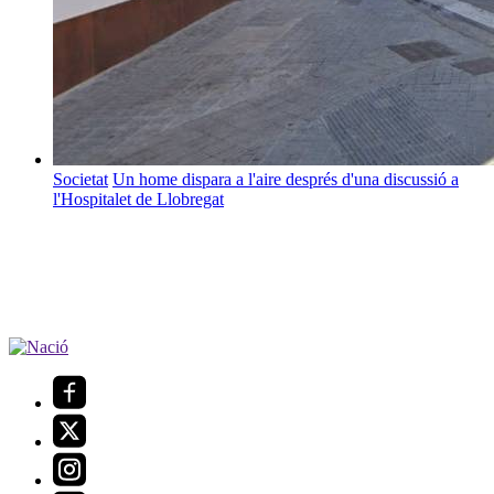
Societat
Un home dispara a l'aire després d'una discussió a
l'Hospitalet de Llobregat