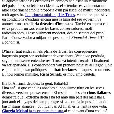
Si aquesta tardor les eleccions celebrades han estat un termòmetre
del pols de les societats occidentals, el setembre es va intentar un
altre experiment amb la proposta d'un pla fiscal de matriu neoliberal
molt agressiu.
La primera ministra,
Liz Truss
, va creure que estava
en condicions d'endurir encara més la línia del seu govern i va
anunciar una
retallada dràstica d'impostos
. També en aquest cas
es va produir un xoc entre les bases conservadores, molt
radicalitzades, i l'establishment moderat, des de sectors del propi
Partit Conservador a mitjans de pes com el
Financial Times
i
The
Economist
.
D'haver tirat endavant els plans de Truss, les conseqüències
haguessin pogut ser socialment devastadores. Veient-se perduda,
segurament sense entendre res, Truss va intentar recular i finalment
va ser apartada. Els conservadors van prendre nota: ni al Regne Unit
es poden imposar polítiques tan
thatcherianes
en aquests moments.
El nou primer ministre,
Rishi Sunak
, es mou amb cautela.
[h3]5. Al final, decideix la gent: Itàlia[/h3]
Una anàlisi que canti les absoltes al populisme ultra en les seves
diverses versions pot ser erroni. El resultat de les
eleccions italianes
demostra que l'extrema dreta s'ha fet amb una part del malestar i,
junt amb els nyaps del camp progressista -com la impossibilitat de
bastir grans aliances-, pot guanyar. Al final, és la gent la que vota.
Giorgia Meloni
ja és primera ministra
al capdavant d'una coalició