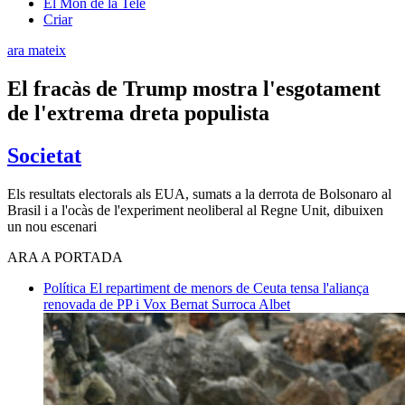
El Món de la Tele
Criar
ara mateix
El fracàs de Trump mostra l'esgotament
de l'extrema dreta populista
Societat
Els resultats electorals als EUA, sumats a la derrota de Bolsonaro al
Brasil i a l'ocàs de l'experiment neoliberal al Regne Unit, dibuixen
un nou escenari
ARA A PORTADA
Política
El repartiment de menors de Ceuta tensa l'aliança
renovada de PP i Vox
Bernat Surroca Albet