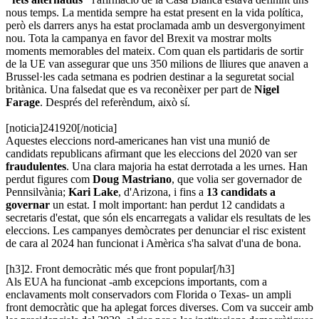
nous temps. La mentida sempre ha estat present en la vida política,
però els darrers anys ha estat proclamada amb un desvergonyiment
nou. Tota la campanya en favor del Brexit va mostrar molts
moments memorables del mateix. Com quan els partidaris de sortir
de la UE van assegurar que uns 350 milions de lliures que anaven a
Brussel·les cada setmana es podrien destinar a la seguretat social
britànica. Una falsedat que es va reconèixer per part de
Nigel
Farage
. Després del referèndum, això sí.
[noticia]241920[/noticia]
Aquestes eleccions nord-americanes han vist una munió de
candidats republicans afirmant que les eleccions del 2020 van ser
fraudulentes
. Una clara majoria ha estat derrotada a les urnes. Han
perdut figures com
Doug Mastriano
, que volia ser governador de
Pennsilvània;
Kari Lake
, d'Arizona, i fins a
13 candidats a
governar
un estat. I molt important: han perdut 12 candidats a
secretaris d'estat, que són els encarregats a validar els resultats de les
eleccions. Les campanyes demòcrates per denunciar el risc existent
de cara al 2024 han funcionat i Amèrica s'ha salvat d'una de bona.
[h3]2. Front democràtic més que front popular[/h3]
Als EUA ha funcionat -amb excepcions importants, com a
enclavaments molt conservadors com Florida o Texas- un ampli
front democràtic que ha aplegat forces diverses. Com va succeir amb