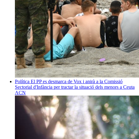
Política
El PP es desmarca de Vox i anirà a la Comissió
Sectorial d'Infància per tractar la situació dels menors a Ceuta
ACN