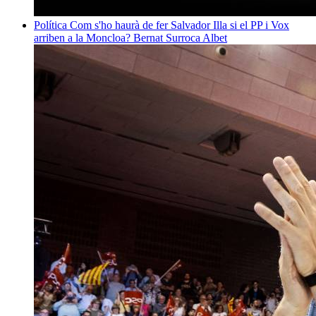
Política
Com s'ho haurà de fer Salvador Illa si el PP i Vox
arriben a la Moncloa?
Bernat Surroca Albet