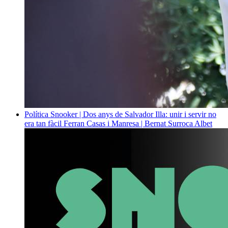
Política
Snooker | Dos anys de Salvador Illa: unir i servir no
era tan fàcil
Ferran Casas i Manresa | Bernat Surroca Albet