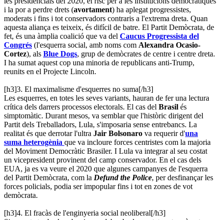
les presidencials del 2020, el risc per a les institucions democràtiques
i la por a perdre drets (
avortament
) ha aplegat progressistes,
moderats i fins i tot conservadors contraris a l'extrema dreta. Quan
aquesta aliança es teixeix, és difícil de batre. El Partit Demòcrata, de
fet, és una àmplia coalició que va del
Caucus Progressista del
Congrés
(l'esquerra social, amb noms com
Alexandra Ocasio-
Cortez
), als
Blue Dogs
, grup de demòcrates de centre i centre dreta.
I ha sumat aquest cop una minoria de republicans anti-Trump,
reunits en el Projecte Lincoln.
[h3]3. El maximalisme d'esquerres no suma[/h3]
Les esquerres, en totes les seves variants, hauran de fer una lectura
crítica dels darrers processos electorals. El cas del
Brasil
és
simptomàtic. Durant mesos, va semblar que l'històric dirigent del
Partit dels Treballadors, Lula, s'imposaria sense entrebancs. La
realitat és que derrotar l'ultra
Jair Bolsonaro
va requerir d'
una
suma heterogènia
que va incloure forces centristes com la majoria
del Moviment Democràtic Brasiler. I Lula va integrar al seu costat
un vicepresident provinent del camp conservador. En el cas dels
EUA, ja es va veure el 2020 que algunes campanyes de l'esquerra
del Partit Demòcrata, com la
Defund the Police
, per desfinançar les
forces policials, podia ser impopular fins i tot en zones de vot
demòcrata.
[h3]4. El fracàs de l'enginyeria social neoliberal[/h3]