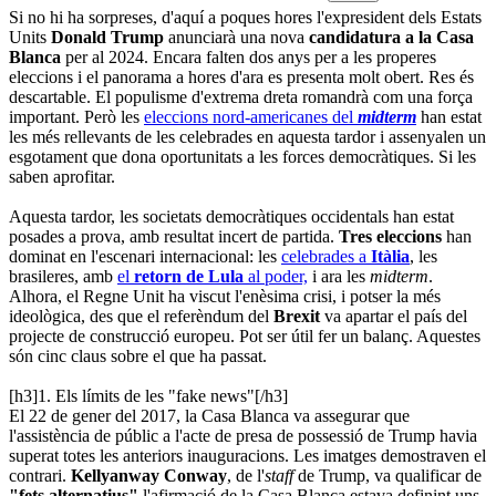
Si no hi ha sorpreses, d'aquí a poques hores l'expresident dels Estats
Units
Donald Trump
anunciarà una nova
candidatura a la Casa
Blanca
per al 2024. Encara falten dos anys per a les properes
eleccions i el panorama a hores d'ara es presenta molt obert. Res és
descartable. El populisme d'extrema dreta romandrà com una força
important. Però les
eleccions nord-americanes del
midterm
han estat
les més rellevants de les celebrades en aquesta tardor i assenyalen un
esgotament que dona oportunitats a les forces democràtiques. Si les
saben aprofitar.
Aquesta tardor, les societats democràtiques occidentals han estat
posades a prova, amb resultat incert de partida.
Tres eleccions
han
dominat en l'escenari internacional: les
celebrades a
Itàlia
, les
brasileres, amb
el
retorn de Lula
al poder,
i ara les
midterm
.
Alhora, el Regne Unit ha viscut l'enèsima crisi, i potser la més
ideològica, des que el referèndum del
Brexit
va apartar el país del
projecte de construcció europeu. Pot ser útil fer un balanç. Aquestes
són cinc claus sobre el que ha passat.
[h3]1. Els límits de les "fake news"[/h3]
El 22 de gener del 2017, la Casa Blanca va assegurar que
l'assistència de públic a l'acte de presa de possessió de Trump havia
superat totes les anteriors inauguracions. Les imatges demostraven el
contrari.
Kellyanway Conway
, de l'
staff
de Trump, va qualificar de
"fets alternatius"
l'afirmació de la Casa Blanca estava definint uns